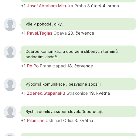
+1
Josef.Abraham.Mikulka
Praha 3
úterý 4. srpna
Vše v pohodě, díky.
+1
Pavel.Teglas
Opava
20. července
Dobrou komunikaci a dodržení slíbených termínů
hodnotím kladně..
+1
Pe.Po
Praha-západ
18. července
Výborná komunikace , bezvadné zboží !
+1
Zdenek.Stepanek3
Strakonice
19. května
Rychla domluva,super clovek.Doporucuji.
+1
Pilomilan
Ústí nad Orlicí
3. května