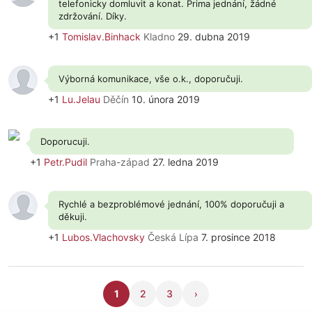
telefonicky domluvit a konat. Prima jednání, žádné
zdržování. Díky.
+1
Tomislav.Binhack
Kladno
29. dubna 2019
Výborná komunikace, vše o.k., doporučuji.
+1
Lu.Jelau
Děčín
10. února 2019
Doporucuji.
+1
Petr.Pudil
Praha-západ
27. ledna 2019
Rychlé a bezproblémové jednání, 100% doporučuji a
děkuji.
+1
Lubos.Vlachovsky
Česká Lípa
7. prosince 2018
1
2
3
›