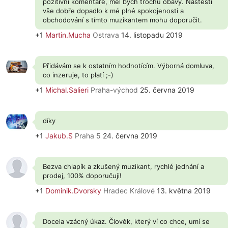
pozitivní komentáře, měl bych trochu obavy. Naštěstí
vše dobře dopadlo k mé plné spokojenosti a
obchodování s tímto muzikantem mohu doporučit.
+1
Martin.Mucha
Ostrava
14. listopadu 2019
Přidávám se k ostatním hodnotícím. Výborná domluva,
co inzeruje, to platí ;-)
+1
Michal.Salieri
Praha-východ
25. června 2019
díky
+1
Jakub.S
Praha 5
24. června 2019
Bezva chlapík a zkušený muzikant, rychlé jednání a
prodej, 100% doporučuji!
+1
Dominik.Dvorsky
Hradec Králové
13. května 2019
Docela vzácný úkaz. Člověk, který ví co chce, umí se