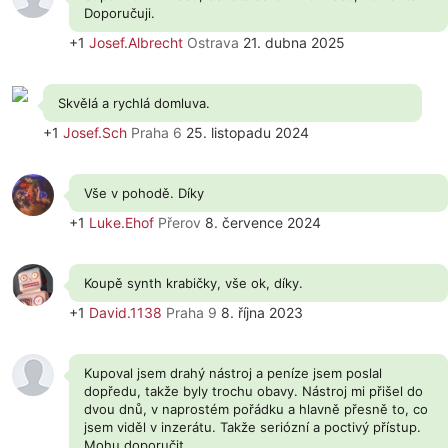
Doporučuji.
+1
Josef.Albrecht
Ostrava
21. dubna 2025
Skvělá a rychlá domluva.
+1
Josef.Sch
Praha 6
25. listopadu 2024
Vše v pohodě. Díky
+1
Luke.Ehof
Přerov
8. července 2024
Koupě synth krabičky, vše ok, díky.
+1
David.1138
Praha 9
8. října 2023
Kupoval jsem drahý nástroj a peníze jsem poslal
dopředu, takže byly trochu obavy. Nástroj mi přišel do
dvou dnů, v naprostém pořádku a hlavně přesně to, co
jsem viděl v inzerátu. Takže seriózní a poctivý přístup.
Mohu doporučit.