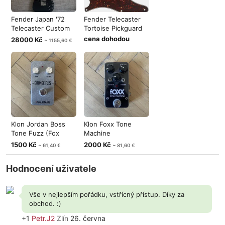
Fender Japan '72
Fender Telecaster
Telecaster Custom
Tortoise Pickguard
TC72 (1994
cena dohodou
28000 Kč
~ 1155,60 €
Klon Jordan Boss
Klon Foxx Tone
Tone Fuzz (Fox
Machine
Effects)
(octave/fuzz)
1500 Kč
2000 Kč
~ 61,40 €
~ 81,60 €
Hodnocení uživatele
Vše v nejlepším pořádku, vstřícný přístup. Díky za
obchod. :)
+1
Petr.J2
Zlín
26. června