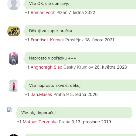
Vše OK, dle domluvy.
+1
Roman.Voch
Plzeň
7. ledna 2022
Děkuji za super hračku
+1
Frantisek.Krenek
Prostějov
18. února 2021
Naprosto v pořádku +++
+1
Anghoragh.Siax
Český Krumlov
26. května 2020
Vše naprosto skvělé, děkuji!
+1
Jan.Masek
Praha 9
5. ledna 2020
Vše ok, doporučuji
+1
Matous.Cervenka
Praha 9
13. prosince 2019