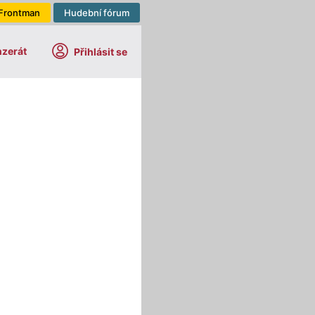
Frontman
Hudební fórum
nzerát
Přihlásit se