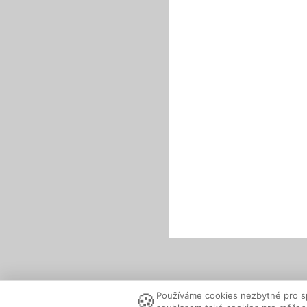
🍪
Používáme cookies nezbytné pro s