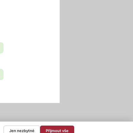
Jen nezbytné
Přijmout vše