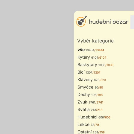
Výběr kategorie
vše
13454
/13444
Kytary
6104
/6104
Baskytary
1008
/1008
Bicí
1307
/1307
Klávesy
823
/823
Smyčce
90
/90
Dechy
196
/196
Zvuk
2761
/2761
Světla
213
/213
Hudebníci
606
/606
Lekce
78
/78
Ostatní
258
/258