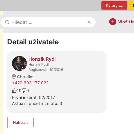
Kytary.cz
Vložit i
Detail uživatele
Honzík Rydl
Honzik.Rydl
Registrován 10/2016
Chrudim
+420 603 177 022
19
0
První inzerát: 02/2017
Aktuální počet inzerátů: 3
Nahlásit