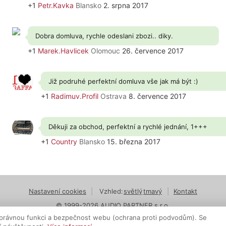
+1
Petr.Kavka
Blansko
2. srpna 2017
Dobra domluva, rychle odeslani zbozi.. diky.
+1
Marek.Havlicek
Olomouc
26. července 2017
Již podruhé perfektní domluva vše jak má být :)
+1
Radimuv.Profil
Ostrava
8. července 2017
Děkuji za obchod, perfektní a rychlé jednání, 1+++
+1
Country
Blansko
15. března 2017
Nastavení cookies
|
Vzhled:
světlý
tmavý
|
Kontakt
© 1999-2026 AUDIO PARTNER s.r.o.
právnou funkci a bezpečnost webu (ochrana proti podvodům). Se