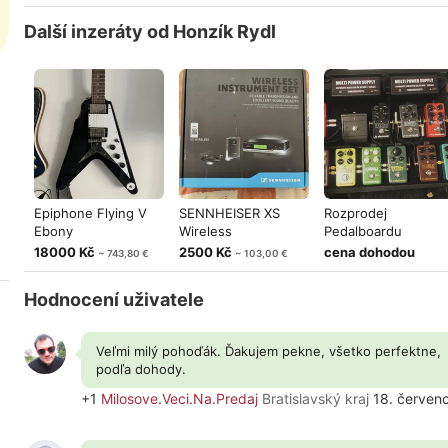
Další inzeráty od Honzík Rydl
Epiphone Flying V
SENNHEISER XS
Rozprodej
Ebony
Wireless
Pedalboardu
18000 Kč
2500 Kč
cena dohodou
~ 743,80 €
~ 103,00 €
Hodnocení uživatele
Veľmi milý pohoďák. Ďakujem pekne, všetko perfektne,
podľa dohody.
+1
Milosove.Veci.Na.Predaj
Bratislavský kraj
18. červen