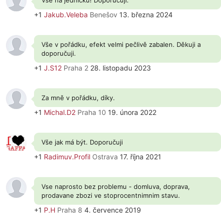
Vše na jedničku! Doporučuji.
+1
Jakub.Veleba
Benešov
13. března 2024
Vše v pořádku, efekt velmi pečlivě zabalen. Děkuji a
doporučuji.
+1
J.S12
Praha 2
28. listopadu 2023
Za mně v pořádku, díky.
+1
Michal.D2
Praha 10
19. února 2022
Vše jak má být. Doporučuji
+1
Radimuv.Profil
Ostrava
17. října 2021
Vse naprosto bez problemu - domluva, doprava,
prodavane zbozi ve stoprocentnimnim stavu.
+1
P.H
Praha 8
4. července 2019