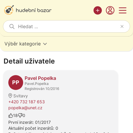
Výběr kategorie
Detail uživatele
Pavel Popelka
PP
Pavel.Popelka
Registrován 10/2016
Svitavy
+420 732 187 653
popelka@unet.cz
18
0
První inzerát: 01/2017
Aktuální počet inzerátů: 0