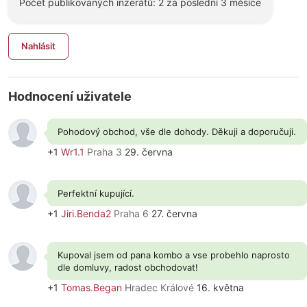
Počet publikovaných inzerátů: 2 za poslední 3 měsíce
Nahlásit
Hodnocení uživatele
Pohodový obchod, vše dle dohody. Děkuji a doporučuji.
+1
Wr1.1
Praha 3
29. června
Perfektní kupující.
+1
Jiri.Benda2
Praha 6
27. června
Kupoval jsem od pana kombo a vse probehlo naprosto
dle domluvy, radost obchodovat!
+1
Tomas.Began
Hradec Králové
16. května