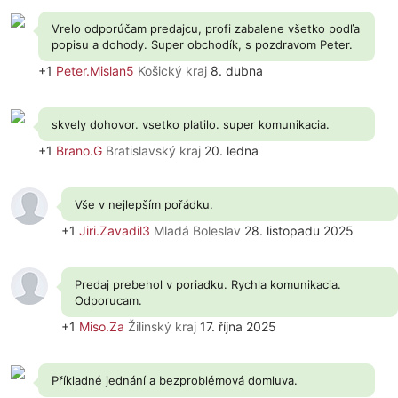
Vrelo odporúčam predajcu, profi zabalene všetko podľa
popisu a dohody. Super obchodík, s pozdravom Peter.
+1
Peter.Mislan5
Košický kraj
8. dubna
skvely dohovor. vsetko platilo. super komunikacia.
+1
Brano.G
Bratislavský kraj
20. ledna
Vše v nejlepším pořádku.
+1
Jiri.Zavadil3
Mladá Boleslav
28. listopadu 2025
Predaj prebehol v poriadku. Rychla komunikacia.
Odporucam.
+1
Miso.Za
Žilinský kraj
17. října 2025
Příkladné jednání a bezproblémová domluva.