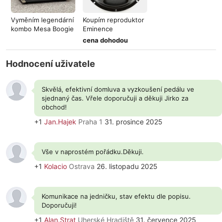
Vyměním legendární
Koupím reproduktor
kombo Mesa Boogie
Eminence
Mark IIC
Alessandro GA10-S
cena dohodou
Hodnocení uživatele
Skvělá, efektivní domluva a vyzkoušení pedálu ve
sjednaný čas. Vřele doporučuji a děkuji Jirko za
obchod!
+1
Jan.Hajek
Praha 1
31. prosince 2025
Vše v naprostém pořádku.Děkuji.
+1
Kolacio
Ostrava
26. listopadu 2025
Komunikace na jedničku, stav efektu dle popisu.
Doporučuji!
+1
Alan.Strat
Uherské Hradiště
31. července 2025