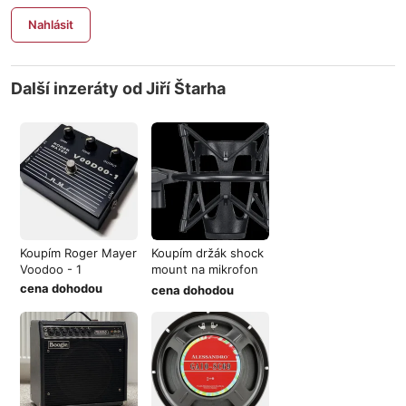
Nahlásit
Další inzeráty od Jiří Štarha
Koupím Roger Mayer
Koupím držák shock
Voodoo - 1
mount na mikrofon
Shure KS
cena dohodou
cena dohodou