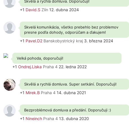
Skvělá a rychlá domluva. Doporučuji!
+1
David.S
Zlín
12. dubna 2024
Skvelá komunikácia, všetko prebehlo bez problemov
presne podľa dohody, odporúčam a ďakujem!
+1
Pavel.D2
Banskobystrický kraj
3. března 2024
Velká pohoda, doporučuji!
+1
Ondrej.Liska
Praha 4
22. ledna 2022
Skvělá a rychlá domluva. Super setkání. Doporučuji!
+1
Mirek.B
Praha 4
14. dubna 2021
Bezproblémová domluva a předání. Doporučuji :)
+1
Nineinch
Praha 4
13. dubna 2020