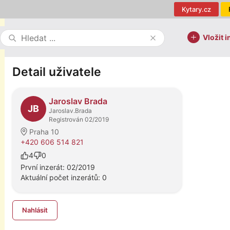
Kytary.cz
Vložit i
Detail uživatele
Jaroslav Brada
JB
Jaroslav.Brada
Registrován 02/2019
Praha 10
+420 606 514 821
4
0
První inzerát: 02/2019
Aktuální počet inzerátů: 0
Nahlásit