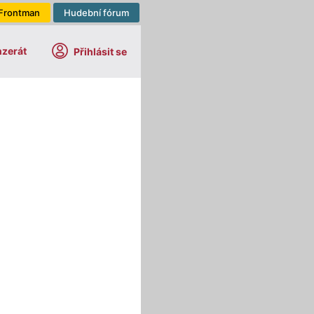
Frontman
Hudební fórum
nzerát
Přihlásit se