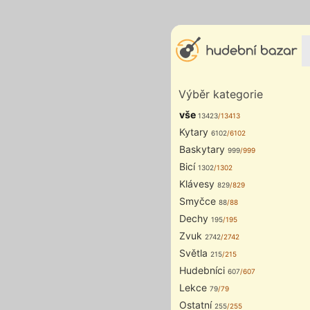
Výběr kategorie
vše
13423
/13413
Kytary
6102
/6102
Baskytary
999
/999
Bicí
1302
/1302
Klávesy
829
/829
Smyčce
88
/88
Dechy
195
/195
Zvuk
2742
/2742
Světla
215
/215
Hudebníci
607
/607
Lekce
79
/79
Ostatní
255
/255