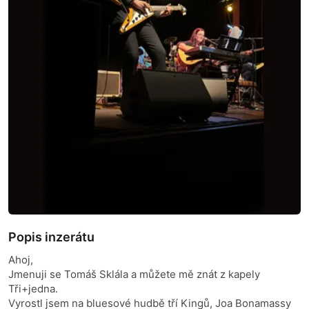
Popis inzerátu
Ahoj,
Jmenuji se Tomáš Sklála a můžete mě znát z kapely
Tři+jedna.
Vyrostl jsem na bluesové hudbě tří Kingů, Joa Bonamassy