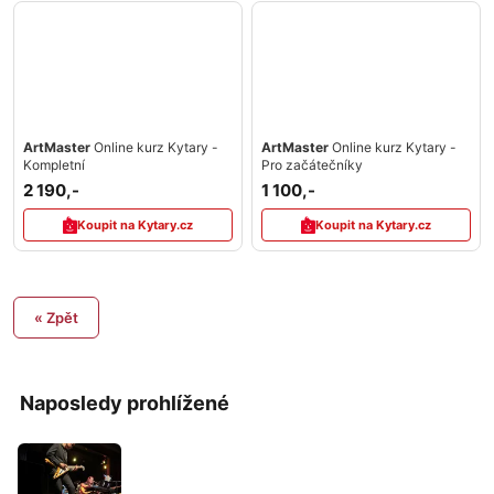
ArtMaster
Online kurz Kytary -
ArtMaster
Online kurz Kytary -
Kompletní
Pro začátečníky
2 190,-
1 100,-
Koupit na Kytary.cz
Koupit na Kytary.cz
« Zpět
Naposledy prohlížené