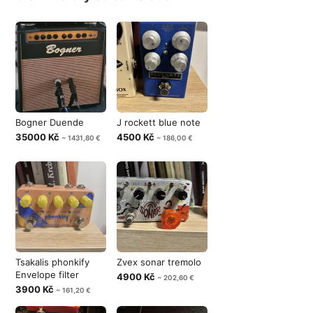
Bogner Duende
J rockett blue note
35000 Kč
4500 Kč
~ 1431,80 €
~ 186,00 €
Tsakalis phonkify
Zvex sonar tremolo
Envelope filter
4900 Kč
~ 202,60 €
3900 Kč
~ 161,20 €