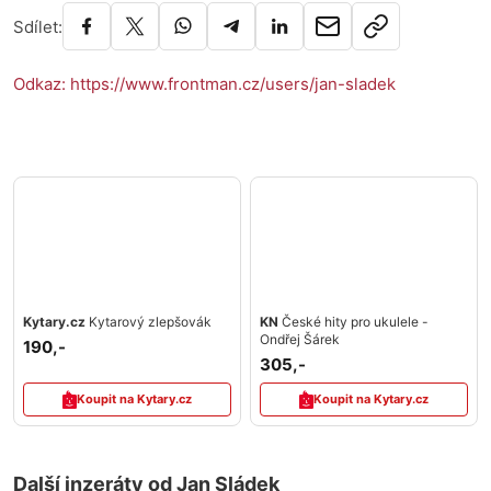
Sdílet:
Odkaz: https://www.frontman.cz/users/jan-sladek
Kytary.cz
Kytarový zlepšovák
KN
České hity pro ukulele -
Ondřej Šárek
190,-
305,-
Koupit na Kytary.cz
Koupit na Kytary.cz
Další inzeráty od Jan Sládek