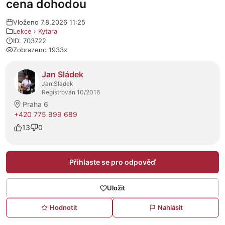
cena dohodou
Vloženo 7.8.2026 11:25
Lekce
›
Kytara
ID: 703722
Zobrazeno 1933x
O prodejci
Jan Sládek
Jan.Sladek
Registrován 10/2016
Praha 6
+420 775 999 689
13
0
Přihlaste se pro odpověď
Uložit
Hodnotit
Nahlásit