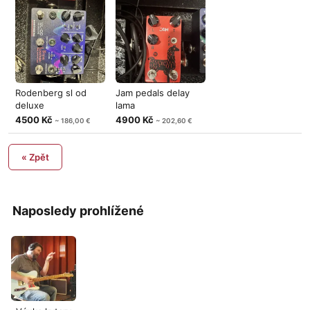
Rodenberg sl od
Jam pedals delay
deluxe
lama
4500 Kč
4900 Kč
~ 186,00 €
~ 202,60 €
« Zpět
Naposledy prohlížené