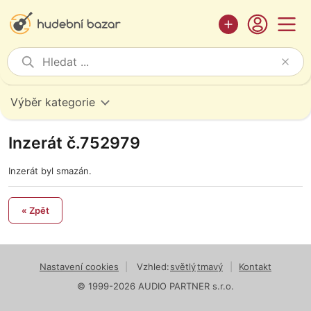
Výběr kategorie
Inzerát č.752979
Inzerát byl smazán.
« Zpět
Nastavení cookies
|
Vzhled:
světlý
tmavý
|
Kontakt
© 1999-2026 AUDIO PARTNER s.r.o.