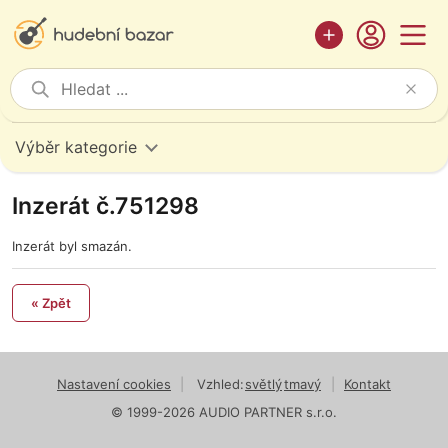
Výběr kategorie
Inzerát č.751298
Inzerát byl smazán.
« Zpět
Nastavení cookies
|
Vzhled:
světlý
tmavý
|
Kontakt
© 1999-2026 AUDIO PARTNER s.r.o.