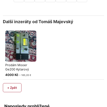
Další inzeráty od Tomáš Majevský
Prodám Mooer
Ge200 Kytarový
Multiefekt
4000 Kč
~ 165,20 €
« Zpět
Naposledy prohlížené