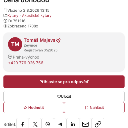
cena dohodou
Vloženo 2.8.2026 13:15
Kytary
›
Akustické kytary
ID: 751216
Zobrazeno 1708x
O prodejci
Tomáš Majevský
TM
Zeyuroe
Registrován 05/2025
Praha-východ
+420 776 026 756
Přihlaste se pro odpověď
Uložit
Hodnotit
Nahlásit
Sdílet: