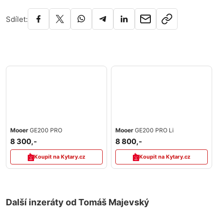
Sdílet:
Mooer
GE200 PRO
Mooer
GE200 PRO Li
8 300,-
8 800,-
Koupit na Kytary.cz
Koupit na Kytary.cz
Další inzeráty od Tomáš Majevský