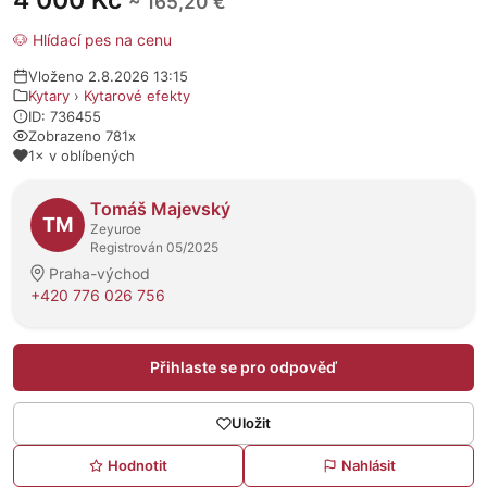
4 000 Kč
~ 165,20 €
🐶 Hlídací pes na cenu
Vloženo 2.8.2026 13:15
Kytary
›
Kytarové efekty
ID: 736455
Zobrazeno 781x
1× v oblíbených
O prodejci
Tomáš Majevský
TM
Zeyuroe
Registrován 05/2025
Praha-východ
+420 776 026 756
Přihlaste se pro odpověď
Uložit
Hodnotit
Nahlásit