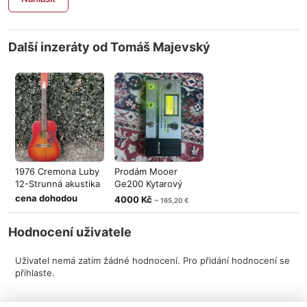
Další inzeráty od Tomáš Majevský
1976 Cremona Luby
Prodám Mooer
12-Strunná akustika
Ge200 Kytarový
Multiefekt
cena dohodou
4000 Kč
~ 165,20 €
Hodnocení uživatele
Uživatel nemá zatím žádné hodnocení. Pro přidání hodnocení se
přihlaste.