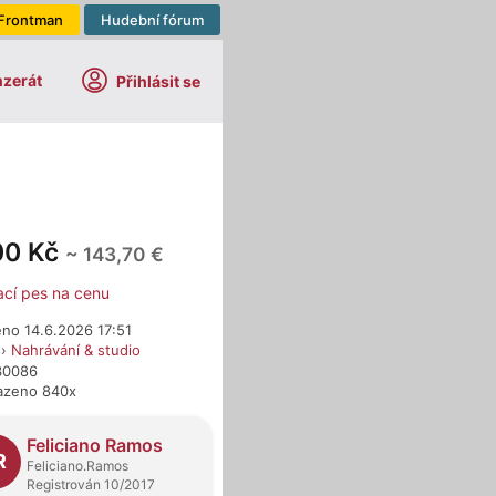
Frontman
Hudební fórum
nzerát
Přihlásit se
00 Kč
~ 143,70 €
ací pes na cenu
eno 14.6.2026 17:51
›
Nahrávání & studio
730086
azeno 840x
dejci
Feliciano Ramos
R
Feliciano.Ramos
Registrován 10/2017