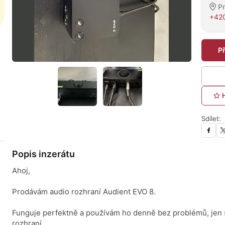
P
+420
P
Sdílet:
Popis inzerátu
Ahoj,
Prodávám audio rozhraní Audient EVO 8.
Funguje perfektně a používám ho denně bez problémů, jen s
rozhraní.