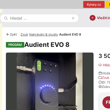
Kytary.cz
Vložit i
Zpět
›
Zvuk
›
Nahrávání & studio
›
Audient EVO 8
Audient EVO 8
PRODÁM
3 5
Fotografie
🐶 Hlíd
Vlož
Zvuk
ID: 
Zobr
O pro
F