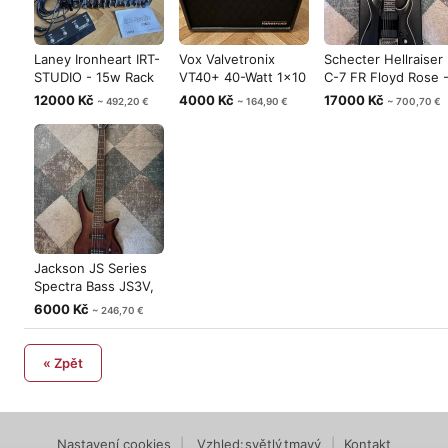
Laney Ironheart IRT-
Vox Valvetronix
Schecter Hellraiser
STUDIO - 15w Rack
VT40+ 40-Watt 1x10
C-7 FR Floyd Rose 
amp
Modeling G
Black
12000 Kč
4000 Kč
17000 Kč
~ 492,20 €
~ 164,90 €
~ 700,70 €
Jackson JS Series
Spectra Bass JS3V,
Walnut S
6000 Kč
~ 246,70 €
« Zpět
Nastavení cookies
|
Vzhled:
světlý
tmavý
|
Kontakt