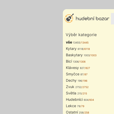
Výběr kategorie
vše
13455
/13445
Kytary
6118
/6118
Baskytary
1003
/1003
Bicí
1306
/1306
Klávesy
827
/827
Smyčce
87
/87
Dechy
196
/196
Zvuk
2752
/2752
Světla
215
/215
Hudebníci
604
/604
Lekce
79
/79
Ostatní
258
/258