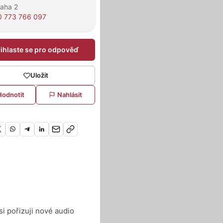
raha 2
 773 766 097
řihlaste se pro odpověď
Uložit
Hodnotit
Nahlásit
i pořizuji nové audio