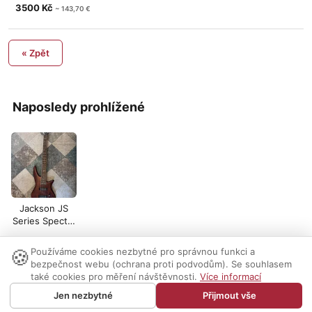
3500 Kč
~ 143,70 €
« Zpět
Naposledy prohlížené
Jackson JS
Series Spectra
Bass JS3V,
Walnut S
🍪
Používáme cookies nezbytné pro správnou funkci a
Nastavení cookies
|
Vzhled:
světlý
tmavý
|
Kontakt
bezpečnost webu (ochrana proti podvodům). Se souhlasem
také cookies pro měření návštěvnosti.
Více informací
© 1999-2026 AUDIO PARTNER s.r.o.
Jen nezbytné
Přijmout vše