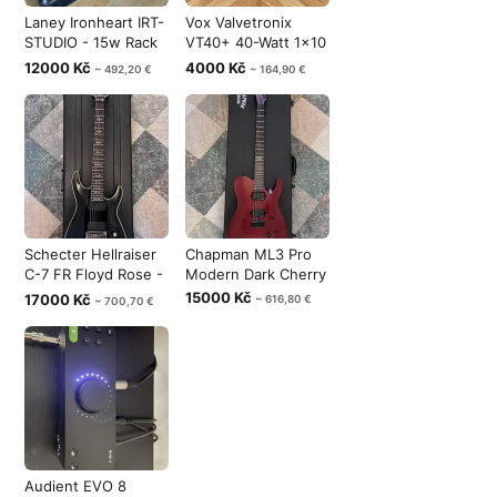
Laney Ironheart IRT-
Vox Valvetronix
STUDIO - 15w Rack
VT40+ 40-Watt 1x10
amp
Modeling G
12000 Kč
4000 Kč
~ 492,20 €
~ 164,90 €
Schecter Hellraiser
Chapman ML3 Pro
C-7 FR Floyd Rose -
Modern Dark Cherry
Black
15000 Kč
17000 Kč
~ 616,80 €
~ 700,70 €
Audient EVO 8