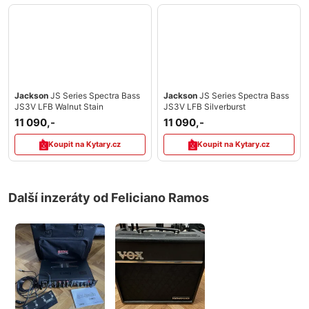
Jackson
JS Series Spectra Bass
Jackson
JS Series Spectra Bass
JS3V LFB Walnut Stain
JS3V LFB Silverburst
11 090,-
11 090,-
Koupit na Kytary.cz
Koupit na Kytary.cz
Další inzeráty od Feliciano Ramos