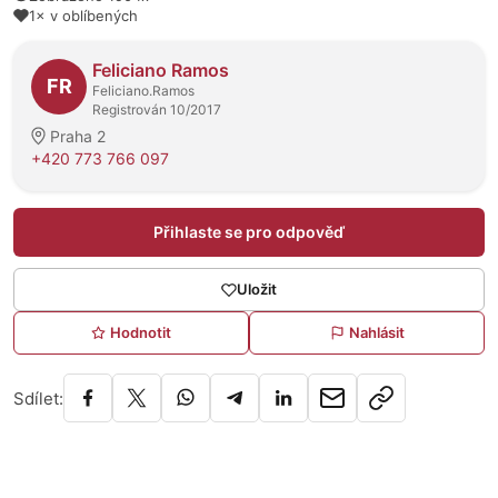
1× v oblíbených
O prodejci
Feliciano Ramos
FR
Feliciano.Ramos
Registrován 10/2017
Praha 2
+420 773 766 097
Přihlaste se pro odpověď
Uložit
Hodnotit
Nahlásit
Sdílet: