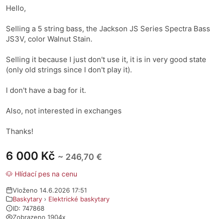
Hello,
Selling a 5 string bass, the Jackson JS Series Spectra Bass
JS3V, color Walnut Stain.
Selling it because I just don't use it, it is in very good state
(only old strings since I don't play it).
I don't have a bag for it.
Also, not interested in exchanges
Thanks!
6 000 Kč
~ 246,70 €
🐶 Hlídací pes na cenu
Vloženo 14.6.2026 17:51
Baskytary
›
Elektrické baskytary
ID: 747868
Zobrazeno 1904x