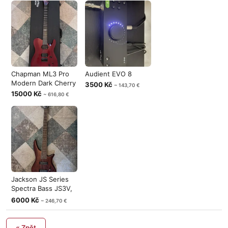
Chapman ML3 Pro
Audient EVO 8
Modern Dark Cherry
3500 Kč
~ 143,70 €
15000 Kč
~ 616,80 €
Jackson JS Series
Spectra Bass JS3V,
Walnut S
6000 Kč
~ 246,70 €
« Zpět