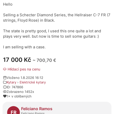
Hello
Selling a Schecter Diamond Series, the Hellraiser C-7 FR (7
strings, Floyd Rose) in Black.
The state is pretty good, I used this one quite a lot and
plays very well. but now is time to sell some guitars :)
I am selling with a case.
17 000 Kč
~ 700,70 €
🐶 Hlídací pes na cenu
Vloženo 1.8.2026 16:12
Kytary
›
Elektrické kytary
ID: 747866
Zobrazeno 1452x
1× v oblíbených
O prodejci
Feliciano Ramos
FR
Feliciano.Ramos