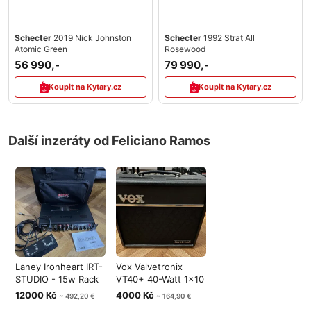
Schecter
2019 Nick Johnston
Schecter
1992 Strat All
Atomic Green
Rosewood
56 990,-
79 990,-
Koupit na Kytary.cz
Koupit na Kytary.cz
Další inzeráty od Feliciano Ramos
Laney Ironheart IRT-
Vox Valvetronix
STUDIO - 15w Rack
VT40+ 40-Watt 1x10
amp
Modeling G
12000 Kč
4000 Kč
~ 492,20 €
~ 164,90 €