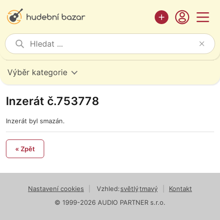
Výběr kategorie
Inzerát č.753778
Inzerát byl smazán.
« Zpět
Nastavení cookies
|
Vzhled:
světlý
tmavý
|
Kontakt
© 1999-2026 AUDIO PARTNER s.r.o.