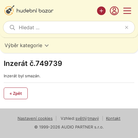
Výběr kategorie
Inzerát č.749739
Inzerát byl smazán.
« Zpět
Nastavení cookies
|
Vzhled:
světlý
tmavý
|
Kontakt
© 1999-2026 AUDIO PARTNER s.r.o.