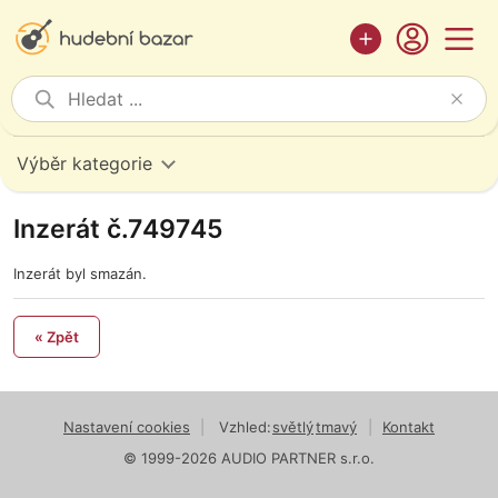
Výběr kategorie
Inzerát č.749745
Inzerát byl smazán.
« Zpět
Nastavení cookies
|
Vzhled:
světlý
tmavý
|
Kontakt
© 1999-2026 AUDIO PARTNER s.r.o.