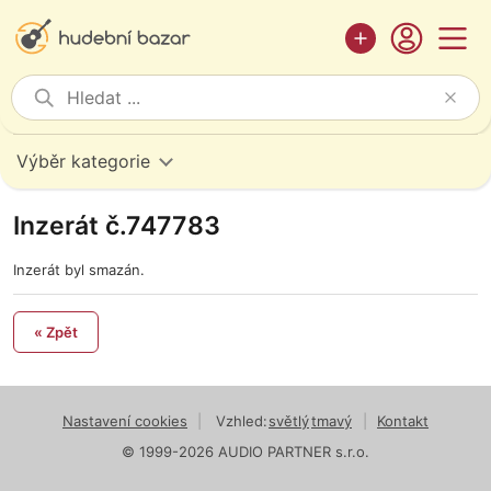
Výběr kategorie
Inzerát č.747783
Inzerát byl smazán.
« Zpět
Nastavení cookies
|
Vzhled:
světlý
tmavý
|
Kontakt
© 1999-2026 AUDIO PARTNER s.r.o.