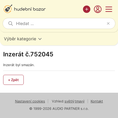
Výběr kategorie
Inzerát č.752045
Inzerát byl smazán.
« Zpět
Nastavení cookies
|
Vzhled:
světlý
tmavý
|
Kontakt
© 1999-2026 AUDIO PARTNER s.r.o.