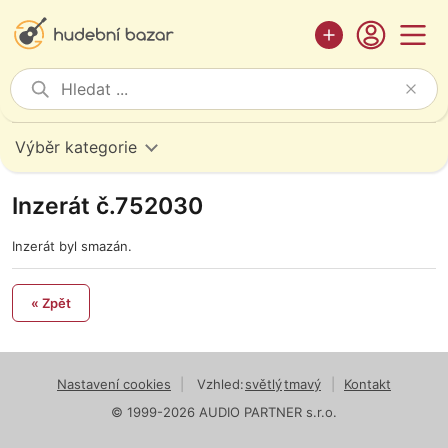
Výběr kategorie
Inzerát č.752030
Inzerát byl smazán.
« Zpět
Nastavení cookies
|
Vzhled:
světlý
tmavý
|
Kontakt
© 1999-2026 AUDIO PARTNER s.r.o.