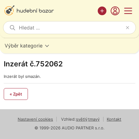
Výběr kategorie
Inzerát č.752062
Inzerát byl smazán.
« Zpět
Nastavení cookies
|
Vzhled:
světlý
tmavý
|
Kontakt
© 1999-2026 AUDIO PARTNER s.r.o.