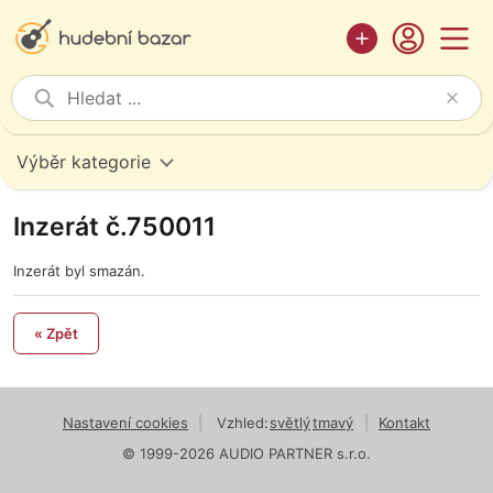
Výběr kategorie
Inzerát č.750011
Inzerát byl smazán.
« Zpět
Nastavení cookies
|
Vzhled:
světlý
tmavý
|
Kontakt
© 1999-2026 AUDIO PARTNER s.r.o.