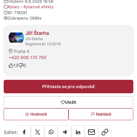
Vloženo 9.6.2026 16:56
Kytary
›
Kytarové efekty
ID: 718291
Zobrazeno 2686x
O prodejci
Jiří Štarha
Jiri.Starha
Registrován 12/2016
Praha 4
+420 608 170 760
13
0
Přihlaste se pro odpověď
Uložit
Hodnotit
Nahlásit
Sdílet: