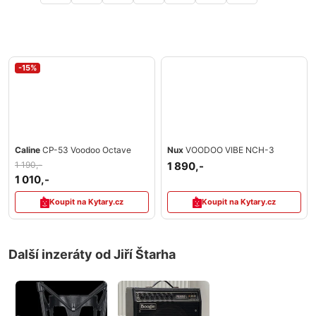
-15%
Caline
CP-53 Voodoo Octave
Nux
VOODOO VIBE NCH-3
1 190,-
1 890,-
1 010,-
Koupit na Kytary.cz
Koupit na Kytary.cz
Další inzeráty od Jiří Štarha