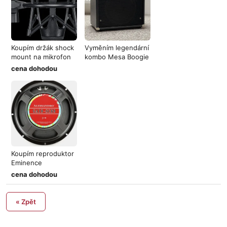
Koupím držák shock
Vyměním legendární
mount na mikrofon
kombo Mesa Boogie
Shure KS
Mark IIC
cena dohodou
Koupím reproduktor
Eminence
Alessandro GA10-S
cena dohodou
« Zpět