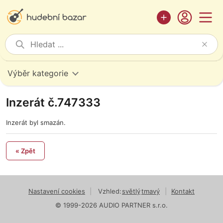
Výběr kategorie
Inzerát č.747333
Inzerát byl smazán.
« Zpět
Nastavení cookies
|
Vzhled:
světlý
tmavý
|
Kontakt
© 1999-2026 AUDIO PARTNER s.r.o.