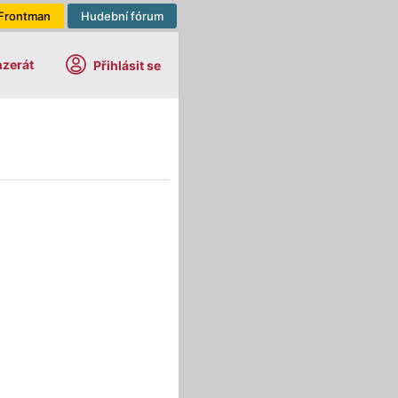
Frontman
Hudební fórum
nzerát
Přihlásit se