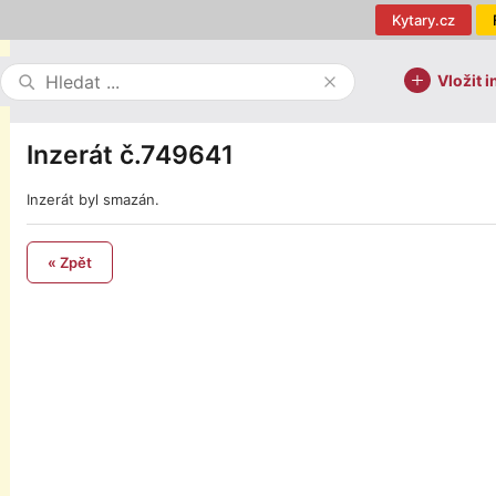
Kytary.cz
Vložit i
Inzerát č.749641
Inzerát byl smazán.
« Zpět