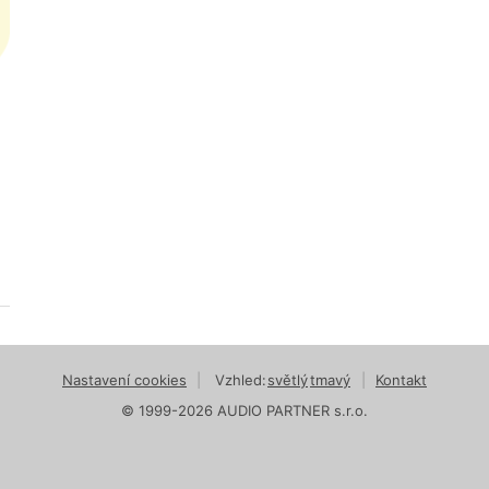
Nastavení cookies
|
Vzhled:
světlý
tmavý
|
Kontakt
© 1999-2026 AUDIO PARTNER s.r.o.