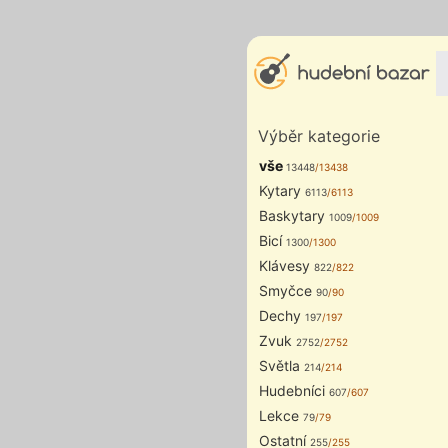
Výběr kategorie
vše
13448
/13438
Kytary
6113
/6113
Baskytary
1009
/1009
Bicí
1300
/1300
Klávesy
822
/822
Smyčce
90
/90
Dechy
197
/197
Zvuk
2752
/2752
Světla
214
/214
Hudebníci
607
/607
Lekce
79
/79
Ostatní
255
/255