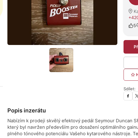
Ka
+420
5
P
Sdílet:
Popis inzerátu
Nabízím k prodeji skvělý efektový pedál Seymour Duncan S
který byl navržen především pro dosažení optimálního gainu
plného tónového potenciálu Vašeho kytarového nástroje. Te