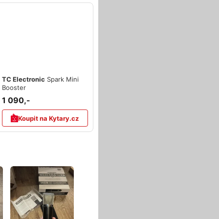
TC Electronic
Spark Mini
Booster
1 090,-
Koupit na Kytary.cz