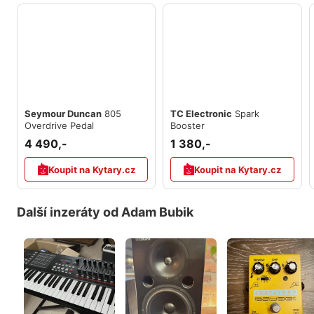
Seymour Duncan
805
TC Electronic
Spark
Overdrive Pedal
Booster
4 490,-
1 380,-
Koupit na Kytary.cz
Koupit na Kytary.cz
Další inzeráty od Adam Bubik