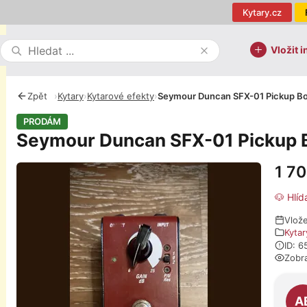
Kytary.cz
Vložit i
Zpět
›
Kytary
›
Kytarové efekty
›
Seymour Duncan SFX-01 Pickup Bo
PRODÁM
Seymour Duncan SFX-01 Pickup 
1 7
Fotografie
🐶 Hlíd
Vlož
Kytar
ID: 
Zobr
O pro
A