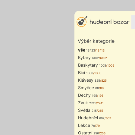
Výběr kategorie
vše
13423
/13413
Kytary
6102
/6102
Baskytary
1005
/1005
Bicí
1300
/1300
Klávesy
825
/825
Smyčce
88
/88
Dechy
195
/195
Zvuk
2741
/2741
Světla
215
/215
Hudebníci
607
/607
Lekce
79
/79
Ostatní
256
/256