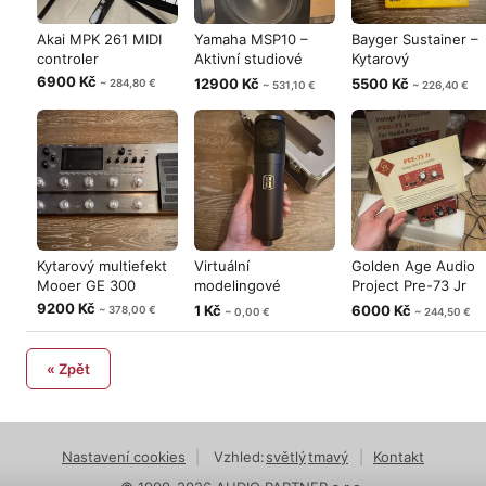
Akai MPK 261 MIDI
Yamaha MSP10 –
Bayger Sustainer –
controler
Aktivní studiové
Kytarový
monitory pro
kompresor/sustai
6900 Kč
12900 Kč
5500 Kč
~ 284,80 €
~ 531,10 €
~ 226,40 €
Kytarový multiefekt
Virtuální
Golden Age Audio
Mooer GE 300
modelingové
Project Pre-73 Jr
mikrofony 2ks ML1 a
MKII (UPGR
9200 Kč
1 Kč
6000 Kč
~ 378,00 €
~ 0,00 €
~ 244,50 €
1ks
« Zpět
Nastavení cookies
|
Vzhled:
světlý
tmavý
|
Kontakt