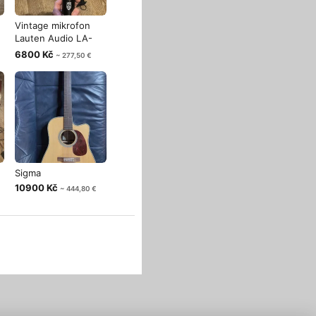
Vintage mikrofon
Lauten Audio LA-
220
6800 Kč
~ 277,50 €
Sigma
10900 Kč
~ 444,80 €