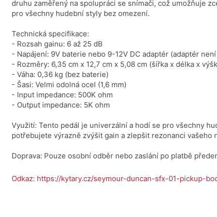
druhu zaměřený na spolupráci se snímači, což umožňuje zc
pro všechny hudební styly bez omezení.
Technická specifikace:
- Rozsah gainu: 6 až 25 dB
- Napájení: 9V baterie nebo 9-12V DC adaptér (adaptér není
- Rozměry: 6,35 cm x 12,7 cm x 5,08 cm (šířka x délka x výšk
- Váha: 0,36 kg (bez baterie)
- Šasi: Velmi odolná ocel (1,6 mm)
- Input impedance: 500K ohm
- Output impedance: 5K ohm
Využití: Tento pedál je univerzální a hodí se pro všechny hu
potřebujete výrazně zvýšit gain a zlepšit rezonanci vašeho n
Doprava: Pouze osobní odběr nebo zaslání po platbě přede
Odkaz: https://kytary.cz/seymour-duncan-sfx-01-pickup-bo