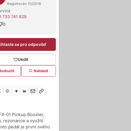
Registrován 10/2016
rviná
 733 741 829
0
řihlaste se pro odpověď
Uložit
Hodnotit
Nahlásit
FX-01 Pickup Booster,
, rezonance a využití
nto pedál je první svého