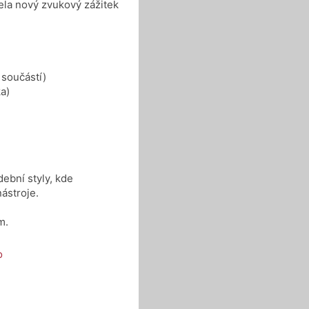
ela nový zvukový zážitek
 součástí)
a)
dební styly, kde
ástroje.
m.
o