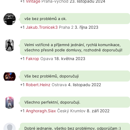
+1
Vintage
Praha-východ
23. listopadu 2024
vše bez problémů a ok.
+1
Jakub.Tronicek3
Praha 2
3. října 2023
Velmi vstřícné a příjemné jednání, rychlá komunikace,
všechno přesně podle domluvy, rozhodně doporučuji!
+1
Fakrop
Opava
18. května 2023
Vše bez problémů, doporučuji
+1
Robert.Heinz
Ostrava
4. listopadu 2022
Všechno perfektní, doporučuji.
+1
Anghoragh.Siax
Český Krumlov
8. září 2022
Dobré jednanie, všetko bez problémov, odporúčam :)