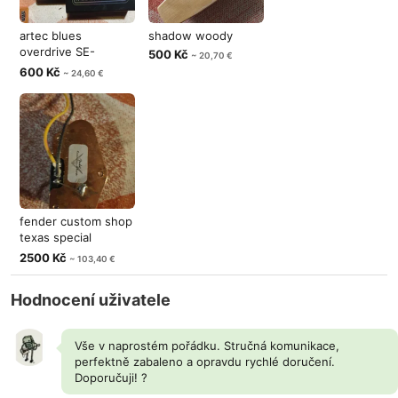
artec blues
shadow woody
overdrive SE-
500 Kč
~ 20,70 €
BOD,full analog
600 Kč
~ 24,60 €
fender custom shop
texas special
telecaster P
2500 Kč
~ 103,40 €
Hodnocení uživatele
Vše v naprostém pořádku. Stručná komunikace,
perfektně zabaleno a opravdu rychlé doručení.
Doporučuji! ?