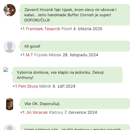
Zjevení! Hrozně fajn týpek, krom slevy mi věnoval i
kabel.. Jeho handmade Buffer Cornish je super!
DOPORUČUJI!
+1
Frantisek.Tesarcik
Plzeň
4. března 2025
All good!
+1
M.T
Frýdek-Místek
28. listopadu 2024
Vyborna domluva, vse klaplo na jednicku. Dekuji
Anthony!
+1
Petr.Skuta
Mělník
9. září 2024
Vše OK. Doporučuji.
+1
Jiri.Voracek
Klatovy
7. července 2024
Velmi zajímavý pán , skvělá domluva v mnoha jazycích...