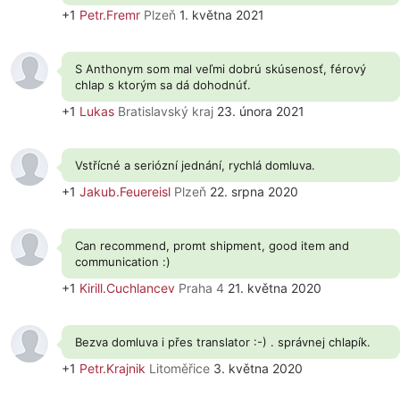
+1
Petr.Fremr
Plzeň
1. května 2021
S Anthonym som mal veľmi dobrú skúsenosť, férový
chlap s ktorým sa dá dohodnúť.
+1
Lukas
Bratislavský kraj
23. února 2021
Vstřícné a seriózní jednání, rychlá domluva.
+1
Jakub.Feuereisl
Plzeň
22. srpna 2020
Can recommend, promt shipment, good item and
communication :)
+1
Kirill.Cuchlancev
Praha 4
21. května 2020
Bezva domluva i přes translator :-) . správnej chlapík.
+1
Petr.Krajnik
Litoměřice
3. května 2020