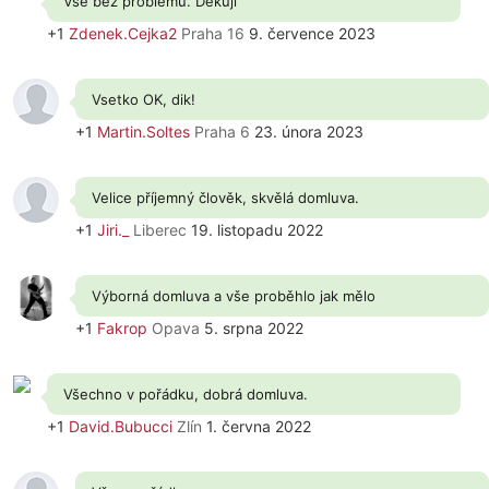
Vse bez problemu. Dekuji
+1
Zdenek.Cejka2
Praha 16
9. července 2023
Vsetko OK, dik!
+1
Martin.Soltes
Praha 6
23. února 2023
Velice příjemný člověk, skvělá domluva.
+1
Jiri._
Liberec
19. listopadu 2022
Výborná domluva a vše proběhlo jak mělo
+1
Fakrop
Opava
5. srpna 2022
Všechno v pořádku, dobrá domluva.
+1
David.Bubucci
Zlín
1. června 2022