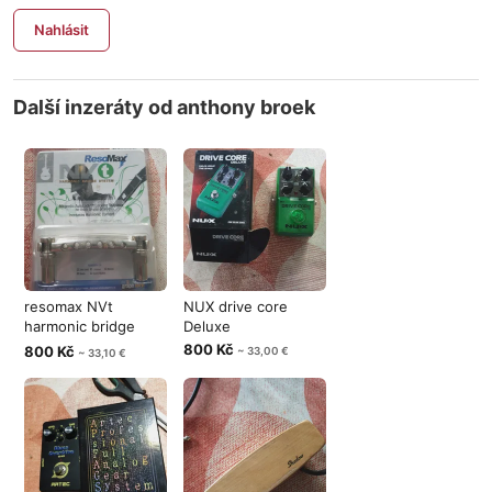
Nahlásit
Další inzeráty od anthony broek
resomax NVt
NUX drive core
harmonic bridge
Deluxe
system graphtech
800 Kč
800 Kč
~ 33,00 €
~ 33,10 €