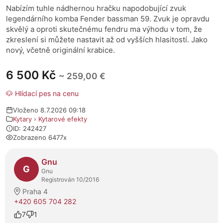
Nabízím tuhle nádhernou hračku napodobující zvuk
legendárního komba Fender bassman 59. Zvuk je opravdu
skvělý a oproti skutečnému fendru ma výhodu v tom, že
zkreslení si můžete nastavit až od vyšších hlasitostí. Jako
nový, včetně originální krabice.
6 500 Kč
~ 259,00 €
🐶 Hlídací pes na cenu
Vloženo 8.7.2026 09:18
Kytary
›
Kytarové efekty
ID: 242427
Zobrazeno 6477x
O prodejci
Gnu
G
Gnu
Registrován 10/2016
Praha 4
+420 605 704 282
7
1