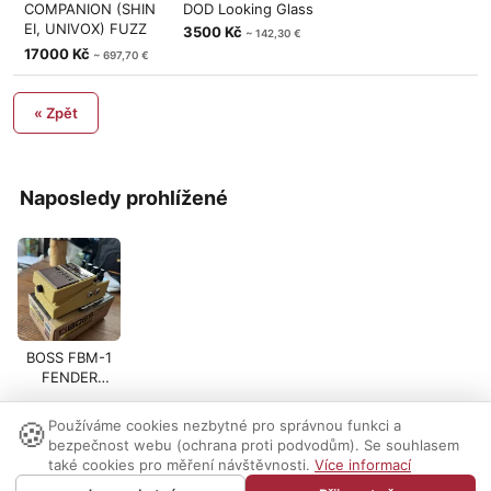
COMPANION (SHIN
DOD Looking Glass
EI, UNIVOX) FUZZ
3500 Kč
~ 142,30 €
WAH 8 TR
17000 Kč
~ 697,70 €
« Zpět
Naposledy prohlížené
BOSS FBM-1
FENDER
BASSMAN 59
Legend Series
🍪
Používáme cookies nezbytné pro správnou funkci a
Nastavení cookies
|
Vzhled:
světlý
tmavý
|
Kontakt
bezpečnost webu (ochrana proti podvodům). Se souhlasem
také cookies pro měření návštěvnosti.
Více informací
© 1999-2026 AUDIO PARTNER s.r.o.