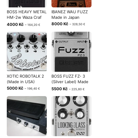
BOSS HEAVY METAL
IBANEZ WAU FUZZ
HM-2w Waza Craf
Made in Japan
Made in Japa
8000 Kč
4000 Kč
~ 328,50 €
~ 164,20 €
XOTIC ROBOTALK 2
BOSS FUZZ FZ- 3
(Made in USA)
(Silver Label) Made
in Taiwan
5000 Kč
5500 Kč
~ 196,40 €
~ 225,80 €