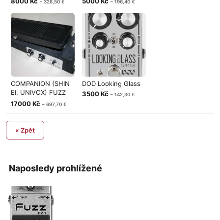
8000 Kč
5000 Kč
~ 328,50 €
~ 196,40 €
COMPANION (SHIN
DOD Looking Glass
EI, UNIVOX) FUZZ
3500 Kč
~ 142,30 €
WAH 8 TR
17000 Kč
~ 697,70 €
« Zpět
Naposledy prohlížené