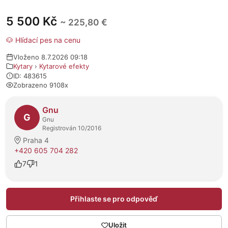
5 500 Kč
~ 225,80 €
🐶 Hlídací pes na cenu
Vloženo 8.7.2026 09:18
Kytary
›
Kytarové efekty
ID: 483615
Zobrazeno 9108x
O prodejci
Gnu
G
Gnu
Registrován 10/2016
Praha 4
+420 605 704 282
7
1
Přihlaste se pro odpověď
Uložit