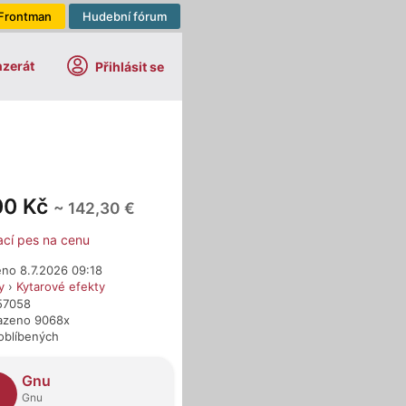
Frontman
Hudební fórum
nzerát
Přihlásit se
00 Kč
~ 142,30 €
ací pes na cenu
eno 8.7.2026 09:18
y
›
Kytarové efekty
457058
azeno 9068x
oblíbených
dejci
Gnu
G
Gnu