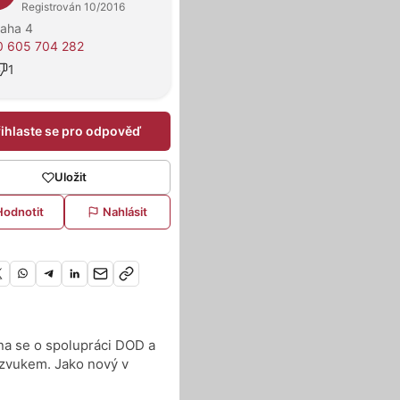
Registrován 10/2016
raha 4
0 605 704 282
1
řihlaste se pro odpověď
Uložit
Hodnotit
Nahlásit
na se o spolupráci DOD a
 zvukem. Jako nový v