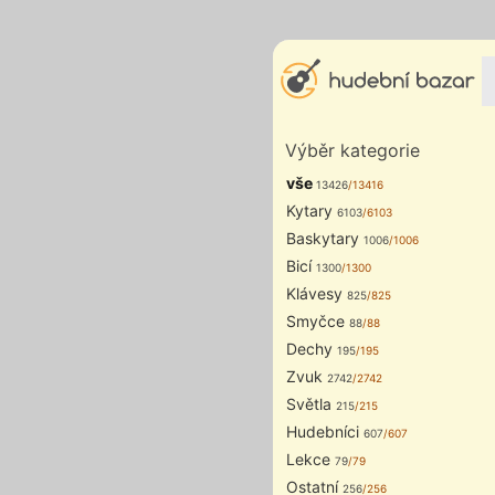
Výběr kategorie
vše
13426
/13416
Kytary
6103
/6103
Baskytary
1006
/1006
Bicí
1300
/1300
Klávesy
825
/825
Smyčce
88
/88
Dechy
195
/195
Zvuk
2742
/2742
Světla
215
/215
Hudebníci
607
/607
Lekce
79
/79
Ostatní
256
/256