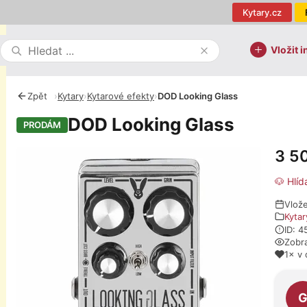
Kytary.cz
Vložit i
Zpět
›
Kytary
›
Kytarové efekty
›
DOD Looking Glass
DOD Looking Glass
PRODÁM
3 5
Fotografie
🐶 Hlíd
Vlož
Kytar
ID: 
Zobr
1× v 
O pro