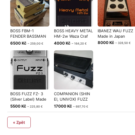
BOSS FBM-1
BOSS HEAVY METAL
IBANEZ WAU FUZZ
FENDER BASSMAN
HM-2w Waza Craf
Made in Japan
59 Legend Series
Made in Japa
8000 Kč
6500 Kč
4000 Kč
~ 328,50 €
~ 259,00 €
~ 164,20 €
BOSS FUZZ FZ- 3
COMPANION (SHIN
(Silver Label) Made
EI, UNIVOX) FUZZ
in Taiwan
WAH 8 TR
5500 Kč
17000 Kč
~ 225,80 €
~ 697,70 €
« Zpět