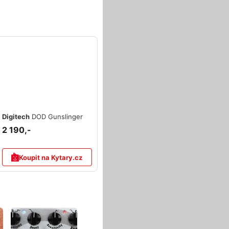
Digitech
DOD Gunslinger
2 190,-
Koupit na Kytary.cz