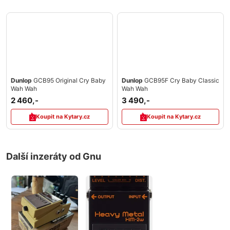
Dunlop
GCB95 Original Cry Baby
Dunlop
GCB95F Cry Baby Classic
Wah Wah
Wah Wah
2 460,-
3 490,-
Koupit na Kytary.cz
Koupit na Kytary.cz
Další inzeráty od Gnu