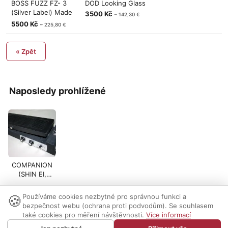
BOSS FUZZ FZ- 3
DOD Looking Glass
(Silver Label) Made
3500 Kč
~ 142,30 €
in Taiwan
5500 Kč
~ 225,80 €
« Zpět
Naposledy prohlížené
COMPANION
(SHIN EI,
UNIVOX) FUZZ
WAH 8 TR
🍪
Používáme cookies nezbytné pro správnou funkci a
Nastavení cookies
|
Vzhled:
světlý
tmavý
|
Kontakt
bezpečnost webu (ochrana proti podvodům). Se souhlasem
také cookies pro měření návštěvnosti.
Více informací
© 1999-2026 AUDIO PARTNER s.r.o.