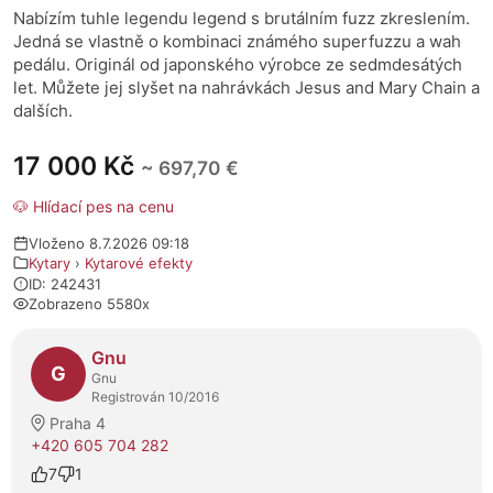
Nabízím tuhle legendu legend s brutálním fuzz zkreslením.
Jedná se vlastně o kombinaci známého superfuzzu a wah
pedálu. Originál od japonského výrobce ze sedmdesátých
let. Můžete jej slyšet na nahrávkách Jesus and Mary Chain a
dalších.
17 000 Kč
~ 697,70 €
🐶 Hlídací pes na cenu
Vloženo 8.7.2026 09:18
Kytary
›
Kytarové efekty
ID: 242431
Zobrazeno 5580x
O prodejci
Gnu
G
Gnu
Registrován 10/2016
Praha 4
+420 605 704 282
7
1