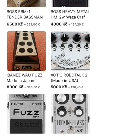
BOSS FBM-1
BOSS HEAVY METAL
FENDER BASSMAN
HM-2w Waza Craf
59 Legend Series
Made in Japa
6500 Kč
4000 Kč
~ 259,00 €
~ 164,20 €
IBANEZ WAU FUZZ
XOTIC ROBOTALK 2
Made in Japan
(Made in USA)
8000 Kč
5000 Kč
~ 328,50 €
~ 196,40 €