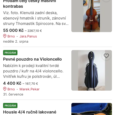
Prodám celý český masivní
kontrabas
Viz. foto. Klenutá zadní deska,
ebenový hmatník i struník, zánovní
struny Thomastik Spirocore. Na sv...
55 000 Kč
~ 2267,10 €
Brno
Jara.Panus
neděle 2. srpna
PRODÁM
Pevné pouzdro na Violoncello
Nabízím k prodeji kvalitní tvrdé
pouzdro / kufr na 4/4 violoncello.
Vnitřek kufru je polstrován, úl...
4 400 Kč
~ 167,70 €
Brno
Marek.Pekar
31. července
PRODÁM
Housle 4/4 ručně lakované