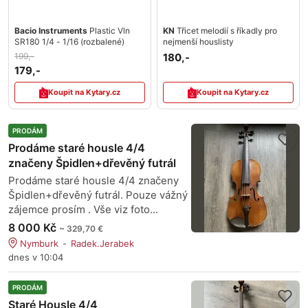
Bacio Instruments
Plastic Vln
KN
Třicet melodií s říkadly pro
SR180 1/4 - 1/16 (rozbalené)
nejmenší houslisty
199,-
180,-
179,-
Koupit na Kytary.cz
Koupit na Kytary.cz
PRODÁM
Prodáme staré housle 4/4
značeny Špidlen+dřevěný futrál
Prodáme staré housle 4/4 značeny
Špidlen+dřevěný futrál. Pouze vážný
zájemce prosím . Vše viz foto...
8 000 Kč
~ 329,70 €
Nymburk
Radek.Jerabek
dnes v 10:04
PRODÁM
Staré Housle 4/4