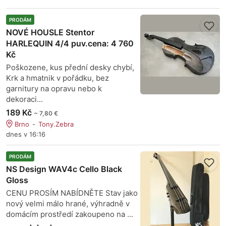
PRODÁM
NOVÉ HOUSLE Stentor
HARLEQUIN 4/4 puv.cena: 4 760
Kč
Poškozene, kus přední desky chybí,
Krk a hmatnik v pořádku, bez
garnitury na opravu nebo k
dekoraci...
189 Kč
~ 7,80 €
Brno
Tony.Zebra
dnes v 16:16
PRODÁM
NS Design WAV4c Cello Black
Gloss
CENU PROSÍM NABÍDNĚTE Stav jako
nový velmi málo hrané, výhradně v
domácím prostředí zakoupeno na ...