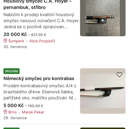
Houslový smyčec C.A. Hoyer –
pernambuk, stříbro
Nabízím k prodeji kvalitní houslový
smyčec nesoucí označení C.A. Hoyer.
Jedná se o poctivě zpracovan...
20 000 Kč
~ 827,00 €
Šumperk
Alois.Pospisil3
30. července
PRODÁM
Německý smyčec pro kontrabas
Prodám kontrabasový smyčec 4/4 z
brazilského dřeva. Ebenová žabka,
pařížské oko, maličko používán. M...
5 000 Kč
~ 190,60 €
Brno
Marek.Pekar
29. července