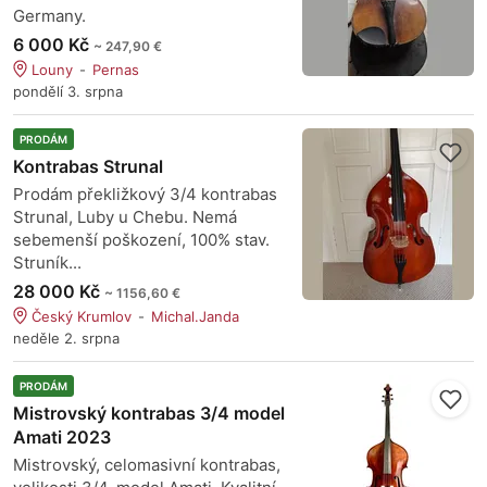
Germany.
6 000 Kč
~ 247,90 €
Louny
Pernas
pondělí 3. srpna
PRODÁM
Kontrabas Strunal
Prodám překližkový 3/4 kontrabas
Strunal, Luby u Chebu. Nemá
sebemenší poškození, 100% stav.
Struník...
28 000 Kč
~ 1156,60 €
Český Krumlov
Michal.Janda
neděle 2. srpna
PRODÁM
Mistrovský kontrabas 3/4 model
Amati 2023
Mistrovský, celomasivní kontrabas,