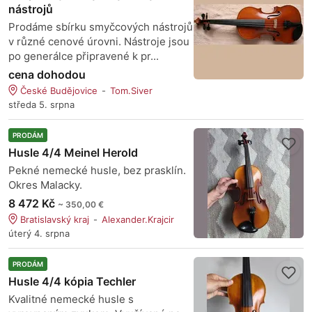
nástrojů
Prodáme sbírku smyčcových nástrojů
v různé cenové úrovni. Nástroje jsou
po generálce připravené k pr...
cena dohodou
České Budějovice
Tom.Siver
středa 5. srpna
PRODÁM
Husle 4/4 Meinel Herold
Pekné nemecké husle, bez prasklín.
Okres Malacky.
8 472 Kč
~ 350,00 €
Bratislavský kraj
Alexander.Krajcir
úterý 4. srpna
PRODÁM
Husle 4/4 kópia Techler
Kvalitné nemecké husle s