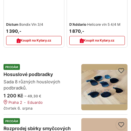
Dictum
Bondix Vln 3/4
D'Addario
Helicore vln 5 4/4 M
1 390,-
1 870,-
Koupit na Kytary.cz
Koupit na Kytary.cz
PRODÁM
Hosuslové podbradky
Sada 8 různých houslových
podbradků.
1 200 Kč
~ 49,30 €
Praha 2
Eduardo
čtvrtek 6. srpna
PRODÁM
Rozprodej sbírky smyčcových