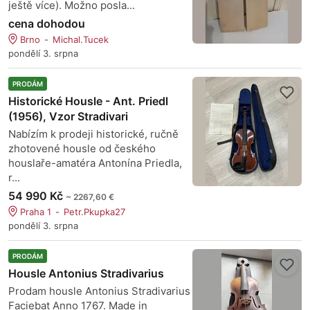
ještě více). Možno posla...
cena dohodou
Brno
Michal.Tucek
pondělí 3. srpna
PRODÁM
Historické Housle - Ant. Priedl
(1956), Vzor Stradivari
Nabízím k prodeji historické, ručně
zhotovené housle od českého
houslaře-amatéra Antonína Priedla,
r...
54 990 Kč
~ 2267,60 €
Praha 1
Petr.Pkupka27
pondělí 3. srpna
PRODÁM
Housle Antonius Stradivarius
Prodam housle Antonius Stradivarius
Faciebat Anno 1767. Made in