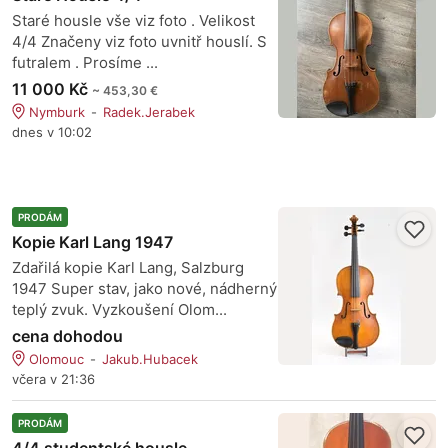
Staré housle vše viz foto . Velikost
4/4 Značeny viz foto uvnitř houslí. S
futralem . Prosíme ...
11 000 Kč
~ 453,30 €
Nymburk
Radek.Jerabek
dnes v 10:02
PRODÁM
Kopie Karl Lang 1947
Zdařilá kopie Karl Lang, Salzburg
1947 Super stav, jako nové, nádherný
teplý zvuk. Vyzkoušení Olom...
cena dohodou
Olomouc
Jakub.Hubacek
včera v 21:36
PRODÁM