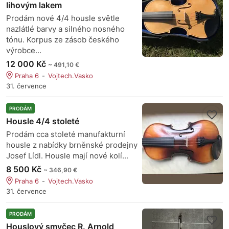
lihovým lakem
Prodám nové 4/4 housle světle
nazlátlé barvy a silného nosného
tónu. Korpus ze zásob českého
výrobce...
12 000 Kč
~ 491,10 €
Praha 6
Vojtech.Vasko
31. července
PRODÁM
Housle 4/4 stoleté
Prodám cca stoleté manufakturní
housle z nabídky brněnské prodejny
Josef Lídl. Housle mají nové kolí...
8 500 Kč
~ 346,90 €
Praha 6
Vojtech.Vasko
31. července
PRODÁM
Houslový smyčec R. Arnold