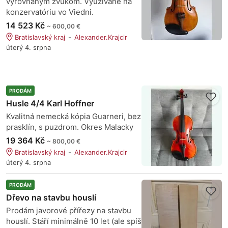
vyrovnaným zvukom. Využívané na
konzervatóriu vo Viedni.
14 523 Kč
~ 600,00 €
Bratislavský kraj
Alexander.Krajcir
úterý 4. srpna
PRODÁM
Husle 4/4 Karl Hoffner
Kvalitná nemecká kópia Guarneri, bez
prasklín, s puzdrom. Okres Malacky
19 364 Kč
~ 800,00 €
Bratislavský kraj
Alexander.Krajcir
úterý 4. srpna
PRODÁM
Dřevo na stavbu houslí
Prodám javorové přířezy na stavbu
houslí. Stáří minimálně 10 let (ale spíš