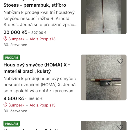
Stoess – pernambuk, stříbro
Nabízím k prodeji kvalitní houslový
smyčec nesoucí ražbu R. Arnold
Stoess. Jedná se o precizně zprac...
20 000 Kč
~ 827,00 €
Šumperk
Alois.Pospisil3
30. července
PRODÁM
Houslový smyčec (HOMA) X –
materiál brazil, kulatý
Nabízím k prodeji houslový smyčec
nesoucí označení (HOMA) X. Jedná
se o spolehlivý a dobře zpracovan...
4 500 Kč
~ 186,10 €
Šumperk
Alois.Pospisil3
30. července
PRODÁM