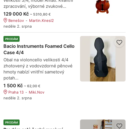
velikosti 3/4, model Amati. Kvalitní
zpracování, výborné zvukové...
129 000 Kč
~ 5310,80 €
Benešov
Martin.Knesl2
neděle 2. srpna
PRODÁM
Bacio Instruments Foamed Cello
Case 4/4
Obal na violoncello velikosti 4/4
zhotovený z vodovzdorné pěnové
hmoty nabízí vnitřní sametový
potah...
1 500 Kč
~ 62,00 €
Praha 13
Miki.Nov
neděle 2. srpna
PRODÁM