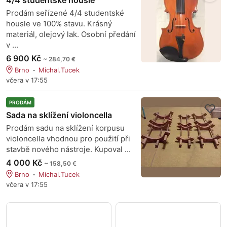
4/4 studentské housle
Prodám seřízené 4/4 studentské
housle ve 100% stavu. Krásný
materiál, olejový lak. Osobní předání
v ...
6 900 Kč
~ 284,70 €
Brno
Michal.Tucek
včera v 17:55
PRODÁM
Sada na sklížení violoncella
Prodám sadu na sklížení korpusu
violoncella vhodnou pro použití při
stavbě nového nástroje. Kupoval ...
4 000 Kč
~ 158,50 €
Brno
Michal.Tucek
včera v 17:55