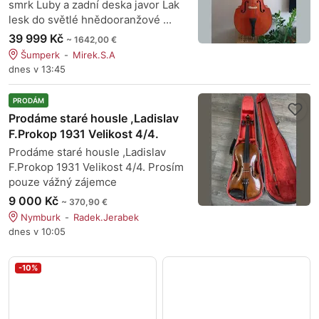
smrk Luby a zadní deska javor Lak
lesk do světlé hnědooranžové ...
39 999 Kč
~ 1642,00 €
Šumperk
Mirek.S.A
dnes v 13:45
PRODÁM
Prodáme staré housle ,Ladislav
F.Prokop 1931 Velikost 4/4.
Prodáme staré housle ,Ladislav
F.Prokop 1931 Velikost 4/4. Prosím
pouze vážný zájemce
9 000 Kč
~ 370,90 €
Nymburk
Radek.Jerabek
dnes v 10:05
-10%