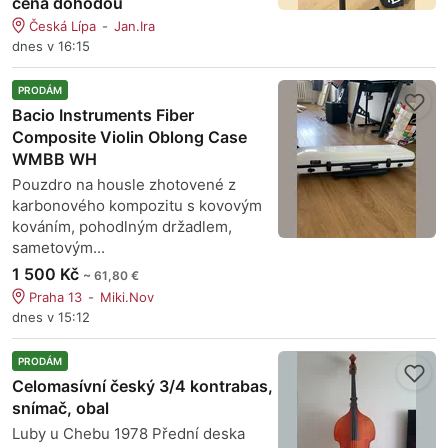
cena dohodou
Česká Lípa
Jan.Ira
dnes v 16:15
PRODÁM
Bacio Instruments Fiber
Composite Violin Oblong Case
WMBB WH
Pouzdro na housle zhotovené z
karbonového kompozitu s kovovým
kováním, pohodlným držadlem,
sametovým...
1 500 Kč
~ 61,80 €
Praha 13
Miki.Nov
dnes v 15:12
PRODÁM
Celomasívní český 3/4 kontrabas,
snímač, obal
Luby u Chebu 1978 Přední deska