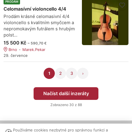
PRODÁM
Celomasívní violoncello 4/4
Prodám krásné celomasivní 4/4
violoncello s kvalitním smyčcem a
nepromokavým futrálem s hrubým
polst...
15 500 Kč
~ 590,70 €
Brno
Marek.Pekar
29. července
1
2
3
›
Načíst další inzeráty
Zobrazeno
30
z 88
Používáme cookies nezbytné pro správnou funkci a
Nastavení cookies
|
Vzhled:
světlý
tmavý
|
Kontakt