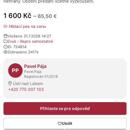
nehraný. Osobní předání včetně vyzkoušení.
1 600 Kč
~ 65,50 €
🐶 Hlídací pes na cenu
Vloženo 31.7.2026 14:27
Zvuk
›
Repro samostatné
ID: 724814
Zobrazeno 2417x
O prodejci
Pavel Pája
PP
Pavel.Paja
Registrován 01/2018
Ústí nad Labem
+420 775 007 103
Přihlaste se pro odpověď
Uložit