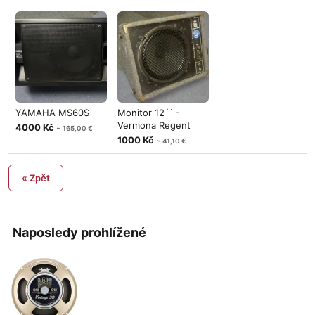
YAMAHA MS60S
Monitor 12´´ -
Vermona Regent
4000 Kč
~ 165,00 €
1000 Kč
~ 41,10 €
« Zpět
Naposledy prohlížené