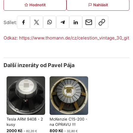
Hodnotit
Nahlásit
Sdílet:
Odkaz: https://www.thomann.de/cz/celestion_vintage_30_git
Další inzeráty od Pavel Pája
Tesla ARM 9408 - 2
McKenzie C15-200 -
kusy
na OPRAVU !!!
2000 Kč
800 Kč
~ 82,20 €
~ 32,80 €