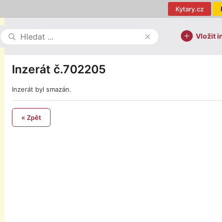
Kytary.cz
Vložit i
Inzerát č.702205
Inzerát byl smazán.
« Zpět