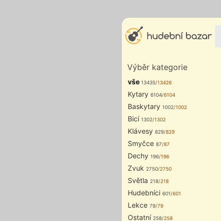
Výběr kategorie
vše
13435
/13426
Kytary
6104
/6104
Baskytary
1002
/1002
Bicí
1302
/1302
Klávesy
829
/829
Smyčce
87
/87
Dechy
196
/196
Zvuk
2750
/2750
Světla
218
/218
Hudebníci
601
/601
Lekce
79
/79
Ostatní
258
/258