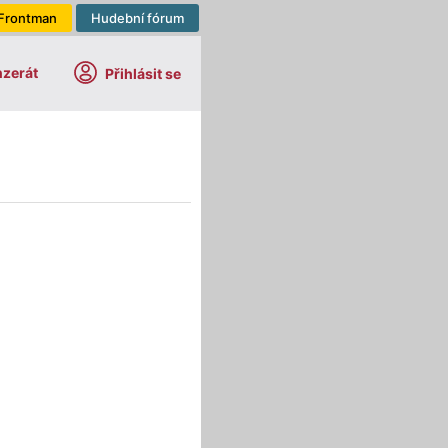
Frontman
Hudební fórum
nzerát
Přihlásit se