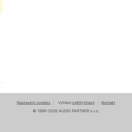
Nastavení cookies
|
Vzhled:
světlý
tmavý
|
Kontakt
© 1999-2026 AUDIO PARTNER s.r.o.