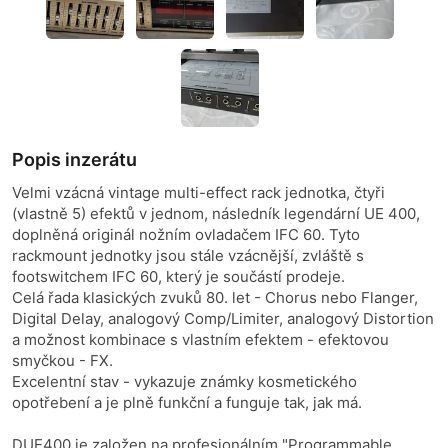
Popis inzerátu
Velmi vzácná vintage multi-effect rack jednotka, čtyři
(vlastně 5) efektů v jednom, následník legendární UE 400,
doplněná originál nožním ovladačem IFC 60. Tyto
rackmount jednotky jsou stále vzácnější, zvláště s
footswitchem IFC 60, který je součástí prodeje.
Celá řada klasických zvuků 80. let - Chorus nebo Flanger,
Digital Delay, analogový Comp/Limiter, analogový Distortion
a možnost kombinace s vlastním efektem - efektovou
smyčkou - FX.
Excelentní stav - vykazuje známky kosmetického
opotřebení a je plně funkční a funguje tak, jak má.
DUE400 je založen na profesionálním "Programmable