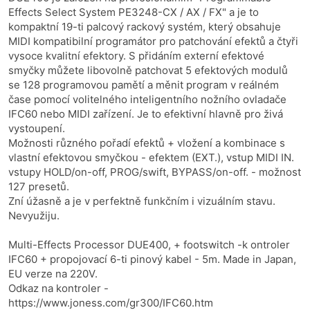
Effects Select System PE3248-CX / AX / FX" a je to
kompaktní 19-ti palcový rackový systém, který obsahuje
MIDI kompatibilní programátor pro patchování efektů a čtyři
vysoce kvalitní efektory. S přidáním externí efektové
smyčky můžete libovolně patchovat 5 efektových modulů
se 128 programovou pamětí a měnit program v reálném
čase pomocí volitelného inteligentního nožního ovladače
IFC60 nebo MIDI zařízení. Je to efektivní hlavně pro živá
vystoupení.
Možnosti různého pořadí efektů + vložení a kombinace s
vlastní efektovou smyčkou - efektem (EXT.), vstup MIDI IN.
vstupy HOLD/on-off, PROG/swift, BYPASS/on-off. - možnost
127 presetů.
Zní úžasně a je v perfektně funkčním i vizuálním stavu.
Nevyužiju.
Multi-Effects Processor DUE400, + footswitch -k ontroler
IFC60 + propojovací 6-ti pinový kabel - 5m. Made in Japan,
EU verze na 220V.
Odkaz na kontroler -
https://www.joness.com/gr300/IFC60.htm