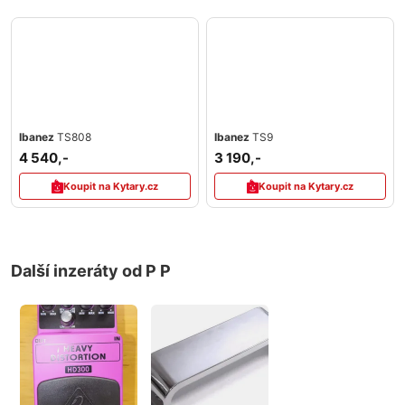
Ibanez
TS808
Ibanez
TS9
4 540,-
3 190,-
Koupit na Kytary.cz
Koupit na Kytary.cz
Další inzeráty od P P