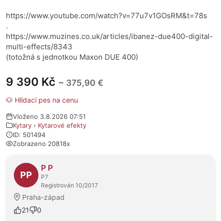
https://www.youtube.com/watch?v=77u7v1GOsRM&t=78s
.
https://www.muzines.co.uk/articles/ibanez-due400-digital-
multi-effects/8343
(totožná s jednotkou Maxon DUE 400)
9 390 Kč
~ 375,90 €
🐶 Hlídací pes na cenu
Vloženo 3.8.2026 07:51
Kytary
›
Kytarové efekty
ID: 501494
Zobrazeno 20818x
O prodejci
P P
PP
P7
Registrován 10/2017
Praha-západ
21
0