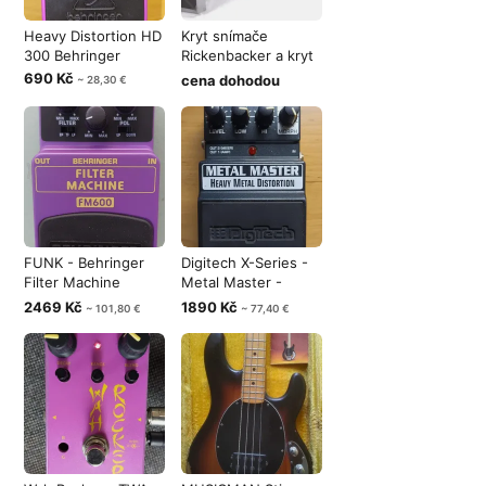
Heavy Distortion HD
Kryt snímače
300 Behringer
Rickenbacker a kryt
struníku Fen
690 Kč
cena dohodou
~ 28,30 €
FUNK - Behringer
Digitech X-Series -
Filter Machine
Metal Master -
FM600
Heavy Meta
2469 Kč
1890 Kč
~ 101,80 €
~ 77,40 €