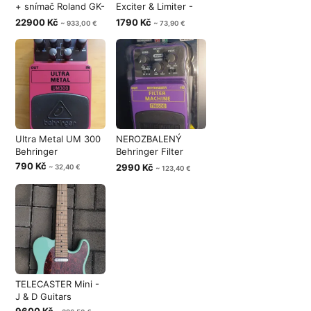
+ snímač Roland GK-
Exciter & Limiter -
5B
Double effe
22900 Kč
1790 Kč
~ 933,00 €
~ 73,90 €
Ultra Metal UM 300
NEROZBALENÝ
Behringer
Behringer Filter
Machine FM600 -
790 Kč
2990 Kč
~ 32,40 €
~ 123,40 €
TELECASTER Mini -
J & D Guitars