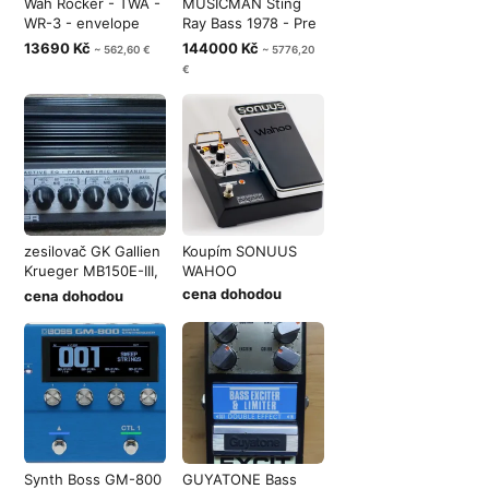
Wah Rocker - TWA -
MUSICMAN Sting
WR-3 - envelope
Ray Bass 1978 - Pre
filter - k
Ernie Ball
13690 Kč
144000 Kč
~ 562,60 €
~ 5776,20
€
zesilovač GK Gallien
Koupím SONUUS
Krueger MB150E-III,
WAHOO
nebo
cena dohodou
cena dohodou
Synth Boss GM-800
GUYATONE Bass