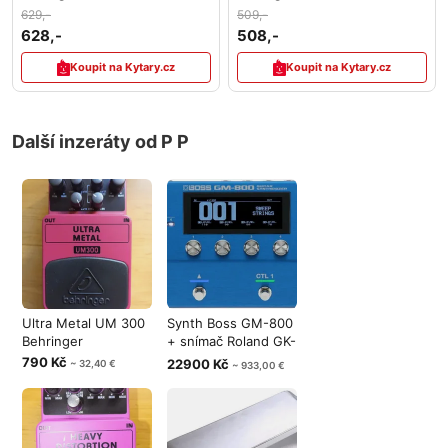
629,-
509,-
628,-
508,-
Koupit na Kytary.cz
Koupit na Kytary.cz
Další inzeráty od P P
Ultra Metal UM 300
Synth Boss GM-800
Behringer
+ snímač Roland GK-
5B
790 Kč
22900 Kč
~ 32,40 €
~ 933,00 €