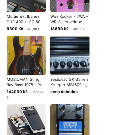
Multiefekt Ibanez
Wah Rocker - TWA -
DUE 400 + IFC 60
WR-3 - envelope
Foot Contr
filter - k
9390 Kč
13690 Kč
~ 375,90 €
~ 562,60 €
MUSICMAN Sting
zesilovač GK Gallien
Ray Bass 1978 - Pre
Krueger MB150E-III,
Ernie Ball
nebo
144000 Kč
cena dohodou
~ 5776,20
€