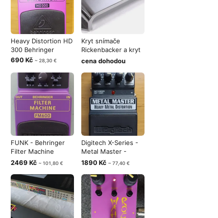
Heavy Distortion HD
Kryt snímače
300 Behringer
Rickenbacker a kryt
struníku Fen
690 Kč
cena dohodou
~ 28,30 €
FUNK - Behringer
Digitech X-Series -
Filter Machine
Metal Master -
FM600
Heavy Meta
2469 Kč
1890 Kč
~ 101,80 €
~ 77,40 €