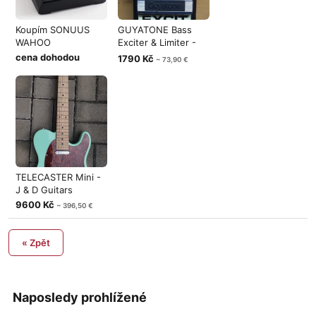
Koupím SONUUS
GUYATONE Bass
WAHOO
Exciter & Limiter -
Double effe
cena dohodou
1790 Kč
~ 73,90 €
TELECASTER Mini -
J & D Guitars
9600 Kč
~ 396,50 €
« Zpět
Naposledy prohlížené