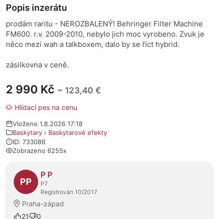
Popis inzerátu
prodám raritu - NEROZBALENÝ! Behringer Filter Machine
FM600. r.v. 2009-2010, nebylo jich moc vyrobeno. Zvuk je
něco mezi wah a talkboxem, dalo by se říct hybrid.
zásilkovna v ceně.
2 990 Kč
~ 123,40 €
🐶 Hlídací pes na cenu
Vloženo 1.8.2026 17:18
Baskytary
›
Baskytarové efekty
ID: 733086
Zobrazeno 6255x
O prodejci
P P
PP
P7
Registrován 10/2017
Praha-západ
21
0