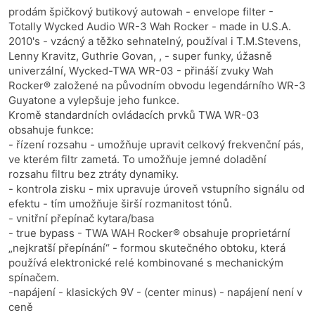
prodám špičkový butikový autowah - envelope filter -
Totally Wycked Audio WR-3 Wah Rocker - made in U.S.A.
2010's - vzácný a těžko sehnatelný, používal i T.M.Stevens,
Lenny Kravitz, Guthrie Govan, , - super funky, úžasně
univerzální, Wycked-TWA WR-03 - přináší zvuky Wah
Rocker® založené na původním obvodu legendárního WR-3
Guyatone a vylepšuje jeho funkce.
Kromě standardních ovládacích prvků TWA WR-03
obsahuje funkce:
- řízení rozsahu - umožňuje upravit celkový frekvenční pás,
ve kterém filtr zametá. To umožňuje jemné doladění
rozsahu filtru bez ztráty dynamiky.
- kontrola zisku - mix upravuje úroveň vstupního signálu od
efektu - tím umožňuje širší rozmanitost tónů.
- vnitřní přepínač kytara/basa
- true bypass - TWA WAH Rocker® obsahuje proprietární
„nejkratší přepínání“ - formou skutečného obtoku, která
používá elektronické relé kombinované s mechanickým
spínačem.
-napájení - klasických 9V - (center minus) - napájení není v
ceně