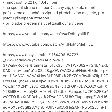
- hmotnost: 0,22 kg / 0,48 liber
- na spodní straně nalepený suchý zip, etiketa mírně
poškozena od suchého zipu od předchozího majitele, pro
jistotu přelepena izolepou.
- při platbě předem na účet zásilkovna v ceně.
https://www.youtube.com/watch?v=cDdKqyn9iLE
https://www.youtube.com/watch?v=JNqMpMekT8E
https://www.ebay.com/itm/116449618472?
_skw=Totally+Wycked+Audio+WR-
3+Wah+Rocker&itmmeta=01JK33TVVTW7662M7SNBNZKB
DA&hash=item1b1cf02a28:g:OWYAAOSweFNnioHf&itmprp=
enc%3AAQAJAAAA4HoV3kP08IDx%2BKZ9MfhVJKnZIlp%2F
Lc8UJ4jQboABYKGFejydCC%2BB61bvj7lz1%2Bo5uU9%2B8
YowJm4XQNYlJz6UIR2DtraO%2Fc%2FQKkSDWZOxXKuHlX
Y68hllBHscMselyf8dH9xlVbNTzUbxoFcmexd5%2F1%2FZbY
wOFFQJNxXfBPDchyvt%2FwoFCfzSUhXFluppupagZlWzLI6
4v5oCAgUHaNEYILLiyADbDqY3WWtUv%2BBvWb%2FbMd8
eqMoXL9R3gtl2B7tghUIVJ957uj0ARHe2ANFNw502JuihPT