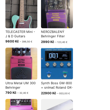
TELECASTER Mini -
NEROZBALENÝ
J & D Guitars
Behringer Filter
Machine FM600 -
9600 Kč
2990 Kč
~ 396,50 €
~ 123,40 €
Ultra Metal UM 300
Synth Boss GM-800
Behringer
+ snímač Roland GK-
5B
790 Kč
22900 Kč
~ 32,40 €
~ 933,00 €