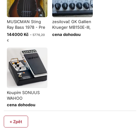
MUSICMAN Sting
zesilovač GK Gallien
Ray Bass 1978 - Pre
Krueger MB150E-III,
Ernie Ball
nebo
144000 Kč
cena dohodou
~ 5776,20
€
Koupím SONUUS
WAHOO
cena dohodou
« Zpět