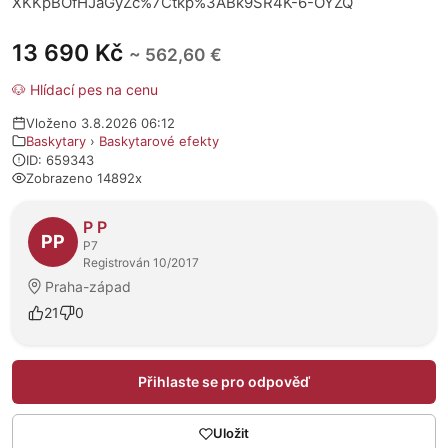
XKKpBOfHJaGyZc%7Ctkp%3ABk9SR4K-6-OYZQ
13 690 Kč
~ 562,60 €
🐶 Hlídací pes na cenu
Vloženo 3.8.2026 06:12
Baskytary
›
Baskytarové efekty
ID: 659343
Zobrazeno 14892x
O prodejci
P P
PP
P7
Registrován 10/2017
Praha-západ
21
0
Přihlaste se pro odpověď
Uložit