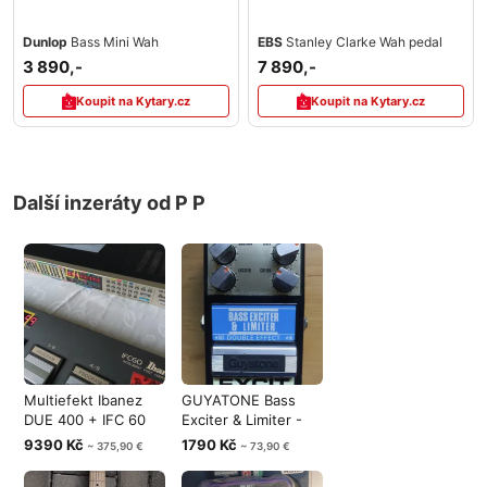
Dunlop
Bass Mini Wah
EBS
Stanley Clarke Wah pedal
3 890,-
7 890,-
Koupit na Kytary.cz
Koupit na Kytary.cz
Další inzeráty od P P
Multiefekt Ibanez
GUYATONE Bass
DUE 400 + IFC 60
Exciter & Limiter -
Foot Contr
Double effe
9390 Kč
1790 Kč
~ 375,90 €
~ 73,90 €