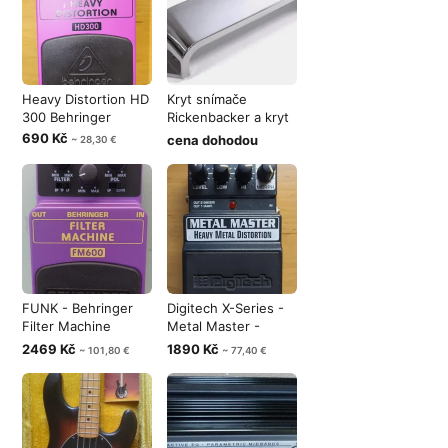
Heavy Distortion HD
Kryt snímače
300 Behringer
Rickenbacker a kryt
struníku Fen
690 Kč
cena dohodou
~ 28,30 €
FUNK - Behringer
Digitech X-Series -
Filter Machine
Metal Master -
FM600
Heavy Meta
2469 Kč
1890 Kč
~ 101,80 €
~ 77,40 €