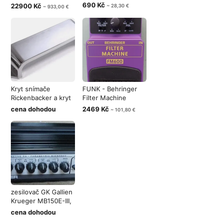
5B
690 Kč
22900 Kč
~ 28,30 €
~ 933,00 €
Kryt snímače
FUNK - Behringer
Rickenbacker a kryt
Filter Machine
struníku Fen
FM600
cena dohodou
2469 Kč
~ 101,80 €
zesilovač GK Gallien
Krueger MB150E-III,
nebo
cena dohodou