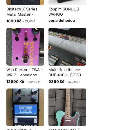
Digitech X-Series -
Koupím SONUUS
Metal Master -
WAHOO
Heavy Meta
cena dohodou
1890 Kč
~ 77,40 €
Wah Rocker - TWA -
Multiefekt Ibanez
WR-3 - envelope
DUE 400 + IFC 60
filter - k
Foot Contr
13690 Kč
9390 Kč
~ 562,60 €
~ 375,90 €