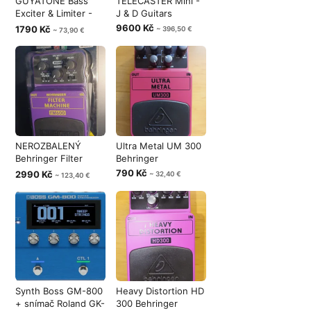
GUYATONE Bass
TELECASTER Mini -
Exciter & Limiter -
J & D Guitars
Double effe
9600 Kč
1790 Kč
~ 396,50 €
~ 73,90 €
NEROZBALENÝ
Ultra Metal UM 300
Behringer Filter
Behringer
Machine FM600 -
790 Kč
2990 Kč
~ 32,40 €
~ 123,40 €
Synth Boss GM-800
Heavy Distortion HD
+ snímač Roland GK-
300 Behringer