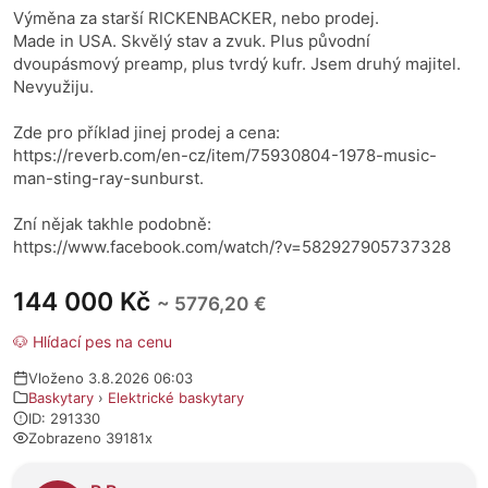
Výměna za starší RICKENBACKER, nebo prodej.
Made in USA. Skvělý stav a zvuk. Plus původní
dvoupásmový preamp, plus tvrdý kufr. Jsem druhý majitel.
Nevyužiju.
Zde pro příklad jinej prodej a cena:
https://reverb.com/en-cz/item/75930804-1978-music-
man-sting-ray-sunburst.
Zní nějak takhle podobně:
https://www.facebook.com/watch/?v=582927905737328
144 000 Kč
~ 5776,20 €
🐶 Hlídací pes na cenu
Vloženo 3.8.2026 06:03
Baskytary
›
Elektrické baskytary
ID: 291330
Zobrazeno 39181x
O prodejci