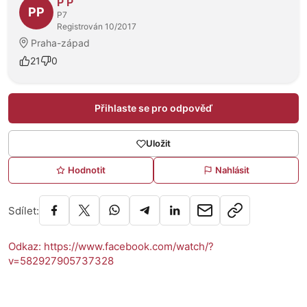
P P
PP
P7
Registrován 10/2017
Praha-západ
21
0
Přihlaste se pro odpověď
Uložit
Hodnotit
Nahlásit
Sdílet:
Odkaz: https://www.facebook.com/watch/?
v=582927905737328