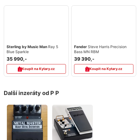
Sterling by Music Man
Ray 5
Fender
Steve Harris Precision
Blue Sparkle
Bass MN RBM
35 990,-
39 390,-
Koupit na Kytary.cz
Koupit na Kytary.cz
Další inzeráty od P P