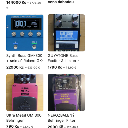
Ernie Ball
cena dohodou
144000 Kč
~ 5776,20
€
Synth Boss GM-800
GUYATONE Bass
+ snímač Roland GK-
Exciter & Limiter -
5B
Double effe
22900 Kč
1790 Kč
~ 933,00 €
~ 73,90 €
Ultra Metal UM 300
NEROZBALENÝ
Behringer
Behringer Filter
Machine FM600 -
790 Kč
2990 Kč
~ 32,40 €
~ 123,40 €