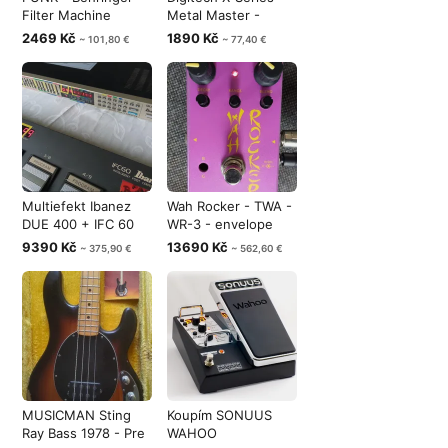
Filter Machine
Metal Master -
FM600
Heavy Meta
2469 Kč
1890 Kč
~ 101,80 €
~ 77,40 €
Multiefekt Ibanez
Wah Rocker - TWA -
DUE 400 + IFC 60
WR-3 - envelope
Foot Contr
filter - k
9390 Kč
13690 Kč
~ 375,90 €
~ 562,60 €
MUSICMAN Sting
Koupím SONUUS
Ray Bass 1978 - Pre
WAHOO