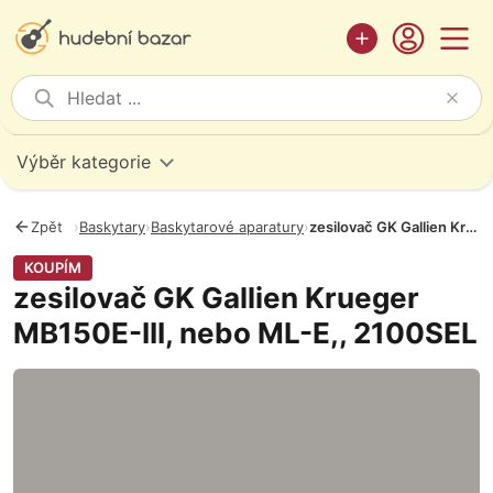
Výběr kategorie
Zpět
›
Baskytary
›
Baskytarové aparatury
›
zesilovač GK Gallien Krueger MB150E-III, nebo ML-E,, 2100SEL
KOUPÍM
zesilovač GK Gallien Krueger
MB150E-III, nebo ML-E,, 2100SEL
Fotografie