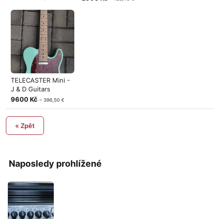
TELECASTER Mini -
J & D Guitars
9600 Kč
~ 396,50 €
« Zpět
Naposledy prohlížené