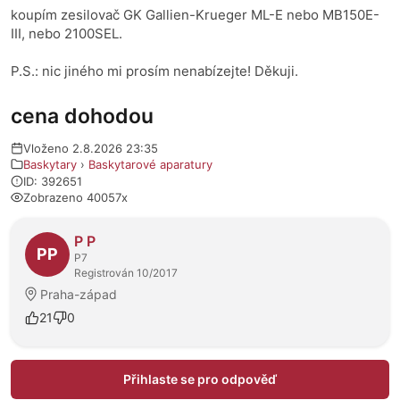
koupím zesilovač GK Gallien-Krueger ML-E nebo MB150E-
III, nebo 2100SEL.
P.S.: nic jiného mi prosím nenabízejte! Děkuji.
cena dohodou
Vloženo 2.8.2026 23:35
Baskytary
›
Baskytarové aparatury
ID: 392651
Zobrazeno 40057x
O prodejci
P P
PP
P7
Registrován 10/2017
Praha-západ
21
0
Přihlaste se pro odpověď