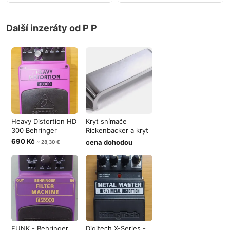
Další inzeráty od P P
Heavy Distortion HD
Kryt snímače
300 Behringer
Rickenbacker a kryt
struníku Fen
690 Kč
cena dohodou
~ 28,30 €
FUNK - Behringer
Digitech X-Series -