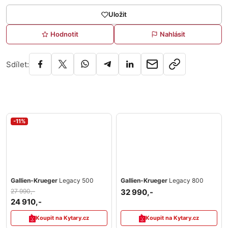
Uložit
Hodnotit
Nahlásit
Sdílet:
-11%
Gallien-Krueger
Legacy 500
Gallien-Krueger
Legacy 800
27 990,-
32 990,-
24 910,-
Koupit na Kytary.cz
Koupit na Kytary.cz