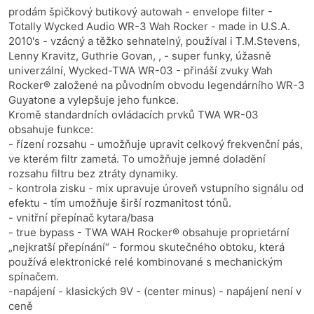
prodám špičkový butikový autowah - envelope filter -
Totally Wycked Audio WR-3 Wah Rocker - made in U.S.A.
2010's - vzácný a těžko sehnatelný, používal i T.M.Stevens,
Lenny Kravitz, Guthrie Govan, , - super funky, úžasně
univerzální, Wycked-TWA WR-03 - přináší zvuky Wah
Rocker® založené na původním obvodu legendárního WR-3
Guyatone a vylepšuje jeho funkce.
Kromě standardních ovládacích prvků TWA WR-03
obsahuje funkce:
- řízení rozsahu - umožňuje upravit celkový frekvenční pás,
ve kterém filtr zametá. To umožňuje jemné doladění
rozsahu filtru bez ztráty dynamiky.
- kontrola zisku - mix upravuje úroveň vstupního signálu od
efektu - tím umožňuje širší rozmanitost tónů.
- vnitřní přepínač kytara/basa
- true bypass - TWA WAH Rocker® obsahuje proprietární
„nejkratší přepínání“ - formou skutečného obtoku, která
používá elektronické relé kombinované s mechanickým
spínačem.
-napájení - klasických 9V - (center minus) - napájení není v
ceně