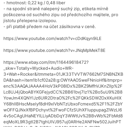
- hmotnost: 0,22 kg / 0,48 liber
- na spodní straně nalepený suchý zip, etiketa mírně
poškozena od suchého zipu od předchozího majitele, pro
jistotu přelepena izolepou.
- při platbě předem na účet zásilkovna v ceně.
https://www.youtube.com/watch?v=cDdKqyn9iLE
https://www.youtube.com/watch?v=JNqMpMekT8E
https://www.ebay.com/itm/116449618472?
_skw=Totally+Wycked+Audio+WR-
3+Wah+Rocker&itmmeta=01JK33TVVTW7662M7SNBNZKB
DA&hash=item1b1cf02a28:g:OWYAAOSweFNnioHf&itmprp=
enc%3AAQAJAAAA4HoV3kP08IDx%2BKZ9MfhVJKnZIlp%2F
Lc8UJ4jQboABYKGFejydCC%2BB61bvj7lz1%2Bo5uU9%2B8
YowJm4XQNYlJz6UIR2DtraO%2Fc%2FQKkSDWZOxXKuHlX
Y68hllBHscMselyf8dH9xlVbNTzUbxoFcmexd5%2F1%2FZbY
wOFFQJNxXfBPDchyvt%2FwoFCfzSUhXFluppupagZlWzLI6
4v5oCAgUHaNEYILLiyADbDqY3WWtUv%2BBvWb%2FbMd8
eqMoXL9R3gtl2B7tghUIVJ957uj0ARHe2ANFNw502JuihPT