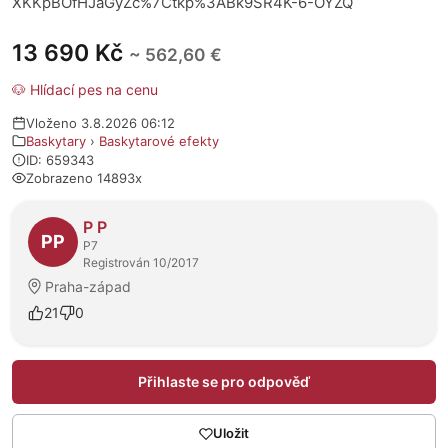
XKKpBOfHJaGyZc%7Ctkp%3ABk9SR4K-6-OYZQ
13 690 Kč
~ 562,60 €
🐶 Hlídací pes na cenu
Vloženo 3.8.2026 06:12
Baskytary
›
Baskytarové efekty
ID: 659343
Zobrazeno 14893x
O prodejci
P P
PP
P7
Registrován 10/2017
Praha-západ
21
0
Přihlaste se pro odpověď
Uložit