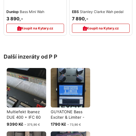
Dunlop
Bass Mini Wah
EBS
Stanley Clarke Wah pedal
3 890,-
7 890,-
Koupit na Kytary.cz
Koupit na Kytary.cz
Další inzeráty od P P
Multiefekt Ibanez
GUYATONE Bass
DUE 400 + IFC 60
Exciter & Limiter -
Foot Contr
Double effe
9390 Kč
1790 Kč
~ 375,90 €
~ 73,90 €