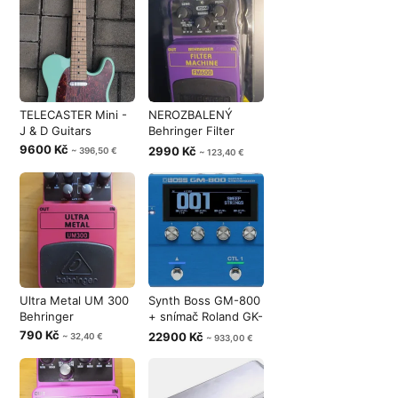
TELECASTER Mini -
NEROZBALENÝ
J & D Guitars
Behringer Filter
Machine FM600 -
9600 Kč
2990 Kč
~ 396,50 €
~ 123,40 €
Ultra Metal UM 300
Synth Boss GM-800
Behringer
+ snímač Roland GK-
5B
790 Kč
22900 Kč
~ 32,40 €
~ 933,00 €