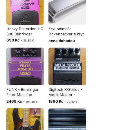
Heavy Distortion HD
Kryt snímače
300 Behringer
Rickenbacker a kryt
struníku Fen
690 Kč
cena dohodou
~ 28,30 €
FUNK - Behringer
Digitech X-Series -
Filter Machine
Metal Master -
FM600
Heavy Meta
2469 Kč
1890 Kč
~ 101,80 €
~ 77,40 €