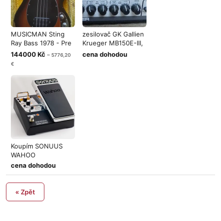
MUSICMAN Sting
zesilovač GK Gallien
Ray Bass 1978 - Pre
Krueger MB150E-III,
Ernie Ball
nebo
144000 Kč
cena dohodou
~ 5776,20
€
Koupím SONUUS
WAHOO
cena dohodou
« Zpět